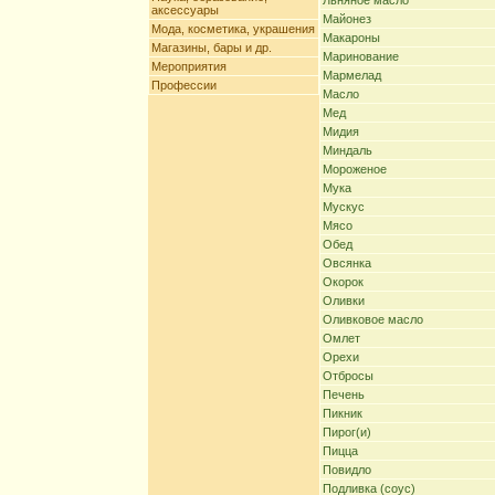
Льняное масло
аксессуары
Майонез
Мода, косметика, украшения
Макароны
Магазины, бары и др.
Маринование
Мероприятия
Мармелад
Профессии
Масло
Мед
Мидия
Миндаль
Мороженое
Мука
Мускус
Мясо
Обед
Овсянка
Окорок
Оливки
Оливковое масло
Омлет
Орехи
Отбросы
Печень
Пикник
Пирог(и)
Пицца
Повидло
Подливка (соус)