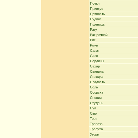
Почки
Привкус
Пряность
Пудинг
Пшеница
Рагу
Рак речной
Рис
Рожь
Салат
Сало
Сардины
Сахар
Свинина
Селедка
Сладость
Соль
Сосиска
Специи
Студень
Суп
Сыр
Торт
Трапеза
Требуха
Угорь