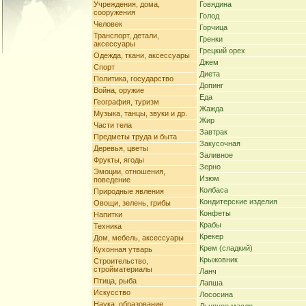
Учреждения, дома,
Говядина
сооружения
Голод
Человек
Горчица
Транспорт, детали,
Гренки
аксессуары
Грецкий орех
Одежда, ткани, аксессуары
Джем
Спорт
Диета
Политика, государство
Допинг
Война, оружие
Еда
География, туризм
Жажда
Музыка, танцы, звуки и др.
Жир
Части тела
Завтрак
Предметы труда и быта
Закусочная
Деревья, цветы
Заливное
Фрукты, ягоды
Зерно
Эмоции, отношения,
Изюм
поведение
Колбаса
Природные явления
Кондитерские изделия
Овощи, зелень, грибы
Конфеты
Напитки
Крабы
Техника
Крекер
Дом, мебель, аксессуары
Крем (сладкий)
Кухонная утварь
Крыжовник
Строительство,
стройматериалы
Ланч
Птица, рыба
Лапша
Искусство
Лососина
Наука, образование,