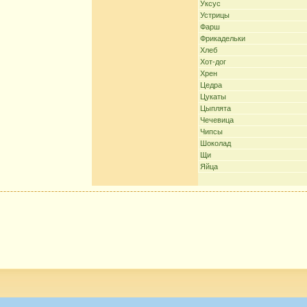
Уксус
Устрицы
Фарш
Фрикадельки
Хлеб
Хот-дог
Хрен
Цедра
Цукаты
Цыплята
Чечевица
Чипсы
Шоколад
Щи
Яйца