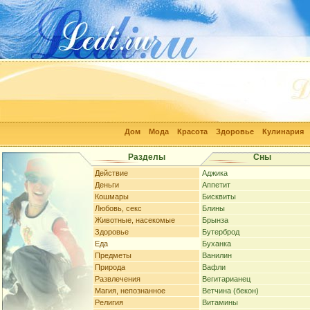
Дом
Мода
Красота
Здоровье
Кулинария
Разделы
Сны
Действие
Аджика
Деньги
Аппетит
Кошмары
Бисквиты
Любовь, секс
Блины
Животные, насекомые
Брынза
Здоровье
Бутерброд
Еда
Буханка
Предметы
Ванилин
Природа
Вафли
Развлечения
Вегитарианец
Магия, непознанное
Ветчина (бекон)
Религия
Витамины