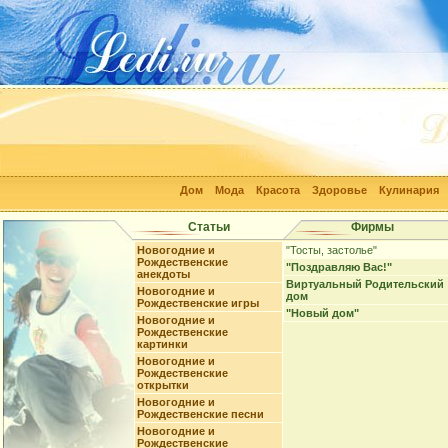
Дом
Мода
Красота
Здоровье
Кулинария
Статьи
Фирмы
Новогодние и
"Тосты, застолье"
Рождественские
"Поздравляю Вас!"
анекдоты
Виртуальный Родительский
Новогодние и
дом
Рождественские игры
"Новый дом"
Новогодние и
Рождественские
картинки
Новогодние и
Рождественские
открытки
Новогодние и
Рождественские песни
Новогодние и
Рождественские