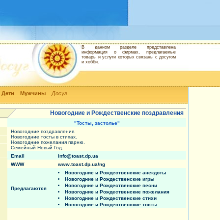
В данном разделе представлена
информация о фирмах, предлагаемые
товары и услуги которых связаны с досугом
и хобби.
Дети
Мужчины
Досуг
Новогодние и Рождественские поздравления
"Тосты, застолье"
Новогодние поздравления.
Новогодние тосты в стихах.
Новогодние пожелания парню.
Семейный Новый Год.
Email
info@toast.dp.ua
WWW
www.toast.dp.ua/ng
Новогодние и Рождественские анекдоты
Новогодние и Рождественские игры
Новогодние и Рождественские песни
Предлагаются
Новогодние и Рождественские пожелания
Новогодние и Рождественские стихи
Новогодние и Рождественские тосты