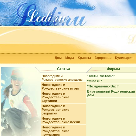
Дом
Мода
Красота
Здоровье
Кулинария
Статьи
Фирмы
Новогодние и
"Тосты, застолье"
Рождественские анекдоты
"Mina.ru"
Новогодние и
"Поздравляю Вас!"
Рождественские игры
Виртуальный Родительский
Новогодние и
дом
Рождественские
картинки
Новогодние и
Рождественские
открытки
Новогодние и
Рождественские песни
Новогодние и
Рождественские
пожелания