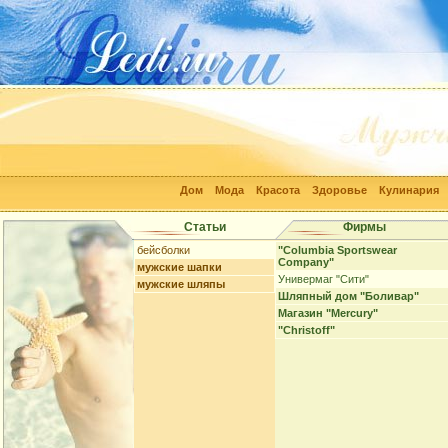
Дом
Мода
Красота
Здоровье
Кулинария
Статьи
Фирмы
бейсболки
"Columbia Sportswear
Company"
мужские шапки
Универмаг "Сити"
мужские шляпы
Шляпный дом "Боливар"
Магазин "Mercury"
"Christoff"