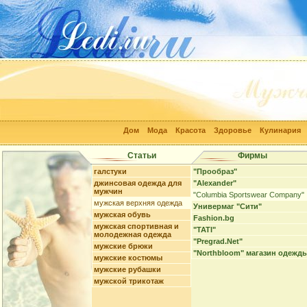
Дом
Мода
Красота
Здоровье
Кулинария
Статьи
Фирмы
галстуки
"Прообраз"
джинсовая одежда для
"Alexander"
мужчин
"Columbia Sportswear Company"
мужская верхняя одежда
Универмаг "Сити"
мужская обувь
Fashion.bg
мужская спортивная и
"TATI"
молодежная одежда
"Pregrad.Net"
мужские брюки
"Northbloom" магазин одежд
мужские костюмы
мужские рубашки
мужской трикотаж