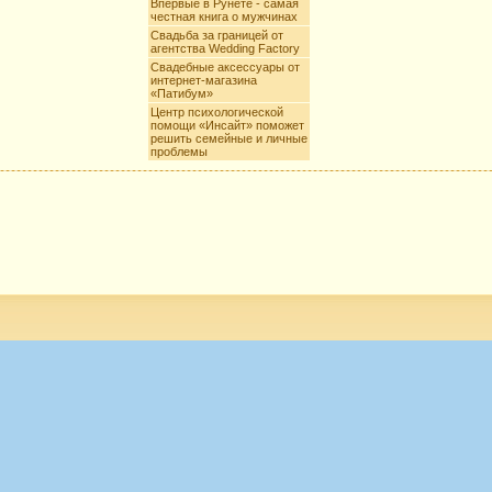
Впервые в Рунете - самая
честная книга о мужчинах
Свадьба за границей от
агентства Wedding Factory
Свадебные аксессуары от
интернет-магазина
«Патибум»
Центр психологической
помощи «Инсайт» поможет
решить семейные и личные
проблемы