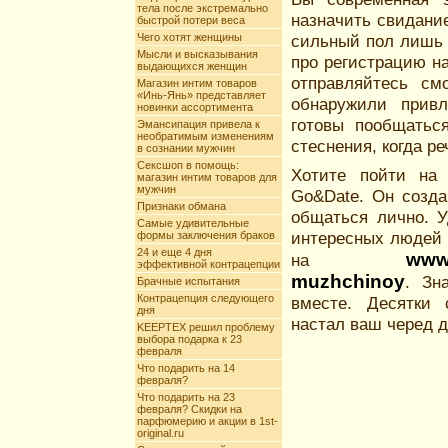
тела после экстремально
назначить свидани
быстрой потери веса
Чего хотят женщины
сильный пол лишь 
Мысли и высказывания
про регистрацию н
выдающихся женщин
отправляйтесь см
Магазин интим товаров
«Инь-Янь» представляет
обнаружили привл
новинки ассортимента
готовы пообщатьс
Эмансипация привела к
необратимым изменениям
стеснения, когда р
в сознании мужчин
Сексшоп в помощь:
Хотите пойти на
магазин интим товаров для
мужчин
Go&Date. Он созда
Признаки обмана
общаться лично. 
Самые удивительные
интересных людей 
формы заключения браков
24 и еще 4 дня
www.
на
эффективной контрацепции
muzhchinoy
. Зн
Брачные испытания
Контрацепция следующего
вместе. Десятки 
дня
настал ваш черед д
KEEPTEX решил проблему
выбора подарка к 23
февраля
Что подарить на 14
февраля?
Что подарить на 23
февраля? Скидки на
парфюмерию и акции в 1st-
original.ru