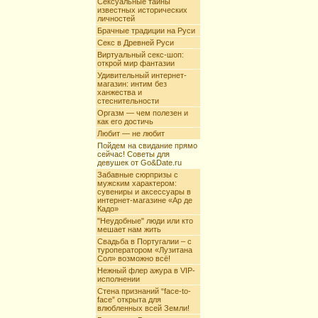
Сексуальные тайны
известных исторических
личностей
Брачные традиции на Руси
Секс в Древней Руси
Виртуальный секс-шоп:
открой мир фантазии
Удивительный интернет-
магазин: интим без
ханжества и
стеснительности
Оргазм — чем полезен и
как его достичь
Любит — не любит
Пойдем на свидание прямо
сейчас! Советы для
девушек от Go&Date.ru
Забавные сюрпризы с
мужским характером:
сувениры и аксессуары в
интернет-магазине «Ар де
Кадо»
"Неудобные" люди или кто
мешает нам жить
Свадьба в Португалии – с
туроператором «Лузитана
Сол» возможно всё!
Нежный флер ажура в VIP-
исполнении
Стена признаний “face-to-
face” открыта для
влюбленных всей Земли!