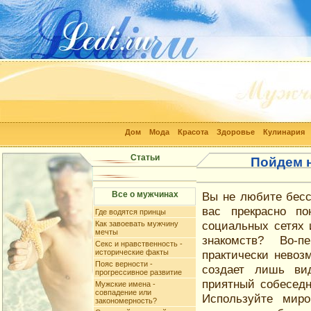
Дом
Мода
Красота
Здоровье
Кулинария
Статьи
Пойдем н
Все о мужчинах
Вы не любите бес
вас прекрасно п
Где водятся принцы
социальных сетях 
Как завоевать мужчину
мечты
знакомств? Во-п
Секс и нравственность -
исторические факты
практически невоз
Пояс верности -
создает лишь ви
прогрессивное развитие
приятный собеседн
Мужские имена -
совпадение или
Используйте мир
закономерность?