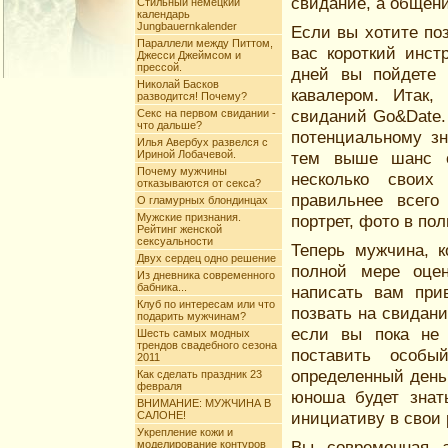
свидание, а общени
Стильный немецкий
календарь
Jungbauernkalender
Если вы хотите по
Параллели между Питтом,
вас короткий инст
Джесси Джеймсом и
прессой.
дней вы пойдете 
Николай Басков
кавалером. Итак,
разводится! Почему?
свиданий Go&Date.
Секс на первом свидании -
что дальше?
потенциальному зн
Илья Авербух развелся с
Ириной Лобачевой.
тем выше шанс от
Почему мужчины
несколько своих
отказываются от секса?
правильнее всего
О гламурных блондинцах
Мужские признания.
портрет, фото в по
Рейтинг женской
сексуальности
Теперь мужчина, к
Двух сердец одно решение
полной мере оцен
Из дневника современного
бабника...
написать вам при
Клуб по интересам или что
позвать на свидани
подарить мужчинам?
если вы пока не 
Шесть самых модных
трендов свадебного сезона
поставить особы
2011
определенный день
Как сделать праздник 23
февраля
юноша будет знат
ВНИМАНИЕ: МУЖЧИНА В
инициативу в свои 
САЛОНЕ!
Укрепление кожи и
Вы современная 
моделирование контуров