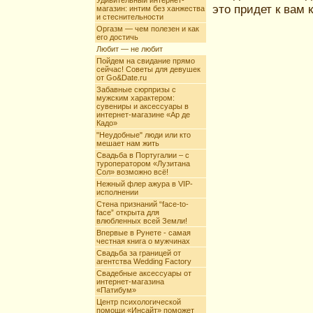
Удивительный интернет-
это придет к вам 
магазин: интим без ханжества
и стеснительности
Оргазм — чем полезен и как
его достичь
Любит — не любит
Пойдем на свидание прямо
сейчас! Советы для девушек
от Go&Date.ru
Забавные сюрпризы с
мужским характером:
сувениры и аксессуары в
интернет-магазине «Ар де
Кадо»
"Неудобные" люди или кто
мешает нам жить
Свадьба в Португалии – с
туроператором «Лузитана
Сол» возможно всё!
Нежный флер ажура в VIP-
исполнении
Стена признаний “face-to-
face” открыта для
влюбленных всей Земли!
Впервые в Рунете - самая
честная книга о мужчинах
Свадьба за границей от
агентства Wedding Factory
Свадебные аксессуары от
интернет-магазина
«Патибум»
Центр психологической
помощи «Инсайт» поможет