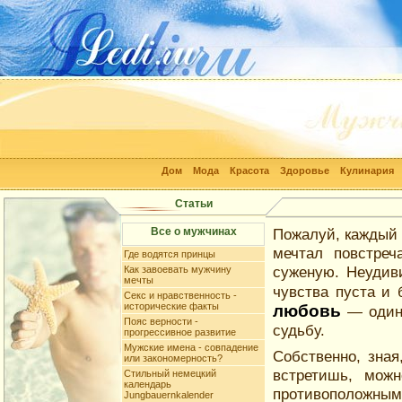
Дом
Мода
Красота
Здоровье
Кулинария
Статьи
Все о мужчинах
Пожалуй, каждый ч
мечтал повстреч
Где водятся принцы
суженую. Неудиви
Как завоевать мужчину
мечты
чувства пуста и
Секс и нравственность -
исторические факты
любовь
— один 
Пояс верности -
судьбу.
прогрессивное развитие
Мужские имена - совпадение
Собственно, зная
или закономерность?
встретишь, мож
Стильный немецкий
календарь
противоположны
Jungbauernkalender