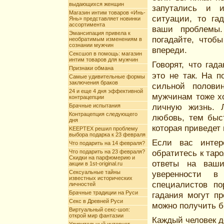
выдающихся женщин
запутались и 
Магазин интим товаров «Инь-
ситуации, то га
Янь» представляет новинки
ассортимента
ваши проблемы.
Эмансипация привела к
погадайте, чтоб
необратимым изменениям в
сознании мужчин
впереди.
Сексшоп в помощь: магазин
интим товаров для мужчин
Говорят, что га
Признаки обмана
это не так. На 
Самые удивительные формы
заключения браков
сильной полови
24 и еще 4 дня эффективной
мужчинам тоже хо
контрацепции
личную жизнь. Л
Брачные испытания
Контрацепция следующего
любовь, тем быс
дня
которая приведет 
KEEPTEX решил проблему
выбора подарка к 23 февраля
Если вас интер
Что подарить на 14 февраля?
обратитесь к тар
Что подарить на 23 февраля?
Скидки на парфюмерию и
ответы на ваши
акции в 1st-original.ru
Сексуальные тайны
уверенности в
известных исторических
специалистов по
личностей
Брачные традиции на Руси
гадания могут п
Секс в Древней Руси
можно получить б
Виртуальный секс-шоп:
открой мир фантазии
Каждый человек д