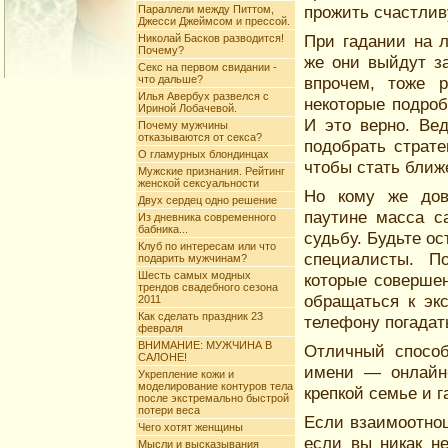
прожить счастлив
Параллели между Питтом,
Джесси Джеймсом и прессой.
При гадании на 
Николай Басков разводится!
Почему?
же они выйдут з
Секс на первом свидании -
что дальше?
впрочем, тоже р
Илья Авербух развелся с
некоторые подроб
Ириной Лобачевой.
И это верно. Ве
Почему мужчины
отказываются от секса?
подобрать страте
О гламурных блондинцах
чтобы стать ближе
Мужские признания. Рейтинг
женской сексуальности
Но кому же дов
Двух сердец одно решение
паутине масса с
Из дневника современного
бабника...
судьбу. Будьте о
Клуб по интересам или что
специалисты. П
подарить мужчинам?
Шесть самых модных
которые совершен
трендов свадебного сезона
обращаться к эк
2011
Как сделать праздник 23
телефону погадат
февраля
ВНИМАНИЕ: МУЖЧИНА В
Отличный способ
САЛОНЕ!
имени — онлайн-
Укрепление кожи и
моделирование контуров тела
крепкой семье и 
после экстремально быстрой
потери веса
Если взаимоотно
Чего хотят женщины
если вы никак н
Мысли и высказывания