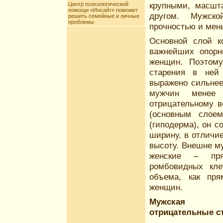
крупными, масшта
Центр психологической
помощи «Инсайт» поможет
другом. Мужск
решить семейные и личные
проблемы
прочностью и мен
Основной слой к
важнейших опорн
женщин. Поэтому
старения в ней 
выражено сильнее
мужчин менее 
отрицательному 
(основным слоем
(гиподерма), он с
ширину, в отличие
высоту. Внешне м
женские – пря
ромбовидных кле
объема, как пря
женщин.
Мужская к
отрицательные с