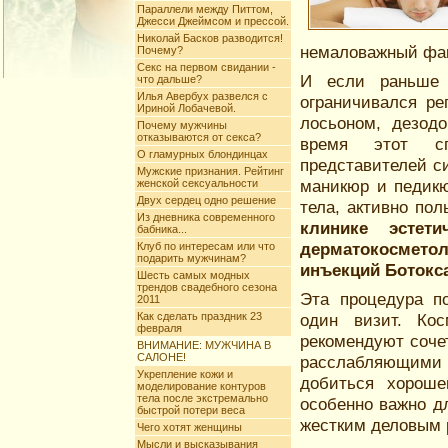
Параллели между Питтом,
Джесси Джеймсом и прессой.
Николай Басков разводится!
немаловажный фак
Почему?
Секс на первом свидании -
И если раньше 
что дальше?
Илья Авербух развелся с
ограничивался ре
Ириной Лобачевой.
лосьоном, дезод
Почему мужчины
отказываются от секса?
время этот сп
О гламурных блондинцах
представителей с
Мужские признания. Рейтинг
маникюр и педикю
женской сексуальности
Двух сердец одно решение
тела, активно по
Из дневника современного
клинике эстет
бабника...
дерматокосмето
Клуб по интересам или что
подарить мужчинам?
инъекций Ботокса
Шесть самых модных
трендов свадебного сезона
Эта процедура п
2011
Как сделать праздник 23
один визит. Ко
февраля
рекомендуют соче
ВНИМАНИЕ: МУЖЧИНА В
САЛОНЕ!
расслабляющими
Укрепление кожи и
добиться хороше
моделирование контуров
тела после экстремально
особенно важно д
быстрой потери веса
жестким деловым 
Чего хотят женщины
Мысли и высказывания