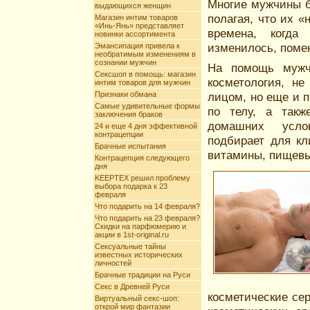
Многие мужчины бо
выдающихся женщин
полагая, что их «
Магазин интим товаров
«Инь-Янь» представляет
времена, когд
новинки ассортимента
изменилось, помен
Эмансипация привела к
необратимым изменениям в
сознании мужчин
На помощь мужч
Сексшоп в помощь: магазин
косметология, н
интим товаров для мужчин
Признаки обмана
лицом, но еще и 
Самые удивительные формы
по телу, а такж
заключения браков
домашних услов
24 и еще 4 дня эффективной
контрацепции
подбирает для кл
Брачные испытания
витамины, пищевы
Контрацепция следующего
дня
KEEPTEX решил проблему
выбора подарка к 23
февраля
Что подарить на 14 февраля?
Что подарить на 23 февраля?
Скидки на парфюмерию и
акции в 1st-original.ru
Сексуальные тайны
известных исторических
личностей
Брачные традиции на Руси
Секс в Древней Руси
косметические се
Виртуальный секс-шоп:
открой мир фантазии