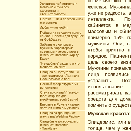
косметических ср
Удивительный интернет-
женская. Мужчина 
магазин: интим без
ханжества и
уже не редкость, 
стеснительности
интеллекта. П
Оргазм — чем полезен и как
его достичь
кабинетов в ме
Любит — не любит
массовым и обще
Пойдем на свидание прямо
сейчас! Советы для девушек
примерно 15% па
от Go&Date.ru
мужчины. Они, в
Забавные сюрпризы с
мужским характером:
чтобы приятно п
сувениры и аксессуары в
порядок. Пациент
интернет-магазине «Ар де
Кадо»
цель своего виз
"Неудобные" люди или кто
мешает нам жить
Мужчины привыкли 
Свадьба в Португалии – с
лица появились
туроператором «Лузитана
Сол» возможно всё!
устранить. По
Нежный флер ажура в VIP-
использование
исполнении
рассматривать ка
Стена признаний “face-to-
face” открыта для
средств для дома
влюбленных всей Земли!
помнить о сущест
Впервые в Рунете - самая
честная книга о мужчинах
Мужская красота
Свадьба за границей от
агентства Wedding Factory
Эпидермис, или 
Свадебные аксессуары от
интернет-магазина
толще, чем у жен
«Патибум»