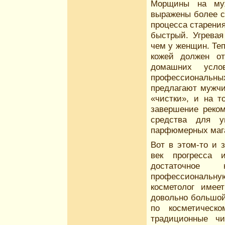
Морщины на му
выражены более с
процесса старени
быстрый. Угревая
чем у женщин. Теп
кожей должен от
домашних усло
профессиональных
предлагают мужчи
«чистки», и на т
завершение реко
средства для у
парфюмерных маг
Вот в этом-то и з
век прогресса 
достаточное 
профессиональну
косметолог имее
довольно большой 
по косметичес
традиционные ч