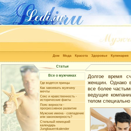
Дом
Мода
Красота
Здоровье
Кулинария
Статьи
Все о мужчинах
Долгое время с
женщин. Однако 
Где водятся принцы
все более частым
Как завоевать мужчину
мечты
ведущие компани
Секс и нравственность -
исторические факты
телом специально 
Пояс верности -
прогрессивное развитие
Мужские имена - совпадение
или закономерность?
Стильный немецкий
календарь
Jungbauernkalender