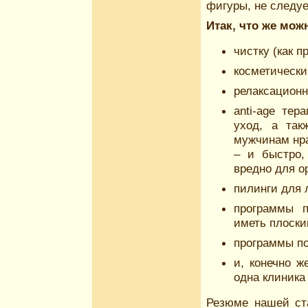
фигуры, не следуе
Итак, что же мож
чистку (как 
косметически
релаксационн
anti-age те
уход, а так
мужчинам нра
– и быстро,
вредно для о
пилинги для 
программы п
иметь плоски
программы по
и, конечно ж
одна клиника
Резюме нашей ст