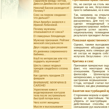
Противники нравственно
Параллели между Питтом,
Джесси Джеймсом и прессой.
Но, не смотря на столь же
реакция на них, безусловн
Николай Басков разводится!
просто забавными, но в не
Почему?
Секс на первом свидании -
Так, например, на открыт
что дальше?
Боливии Антанас Мокус с
расшумелась. Для того чт
Илья Авербух развелся с
сделал неординарный 
Ириной Лобачевой.
продемонстрировал любите
Почему мужчины
студентов успел заснят
отказываются от секса?
национальному телевидени
результате президент Антан
О гламурных блондинцах
Мужские признания. Рейтинг
Показная нравственност
женской сексуальности
Однако, такими выходками
Двух сердец одно решение
совершенно абсурдные пр
женщина, мать семерых дете
Из дневника современного
её сестра не видела собс
бабника...
испугало. Безусловно - это 
Клуб по интересам или что
Критика и секс
подарить мужчинам?
Шесть самых модных
Признавая прекрасные ощущ
трендов свадебного сезона
факт, что некоторые лю
2011
отношениям. Примером т
философа - Шопенгауэра
Как сделать праздник 23
непереносимо, а чувственн
февраля
настроении возвышенном - 
ВНИМАНИЕ: МУЖЧИНА В
Стэда, который считал по
САЛОНЕ!
понимал, как два уважающих
Укрепление кожи и
Занятия мастурбацией к
моделирование контуров
Сторонники морали и нравс
тела после экстремально
крайне не пристойным. Че
быстрой потери веса
уберечь от мастурбации.
Чего хотят женщины
действенные способы, 
Мысли и высказывания
связывание рук мальчиков 