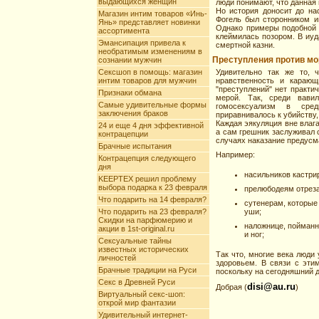
выдающихся женщин
люди понимают, что данная
Но история доносит до на
Магазин интим товаров «Инь-
Фогель был сторонником и
Янь» представляет новинки
Однако примеры подобной 
ассортимента
клеймилась позором. В иуд
Эмансипация привела к
смертной казни.
необратимым изменениям в
Преступления против м
сознании мужчин
Сексшоп в помощь: магазин
Удивительно так же то, 
интим товаров для мужчин
нравственность и карающ
"преступлений" нет практи
Признаки обмана
мерой. Так, среди вави
Самые удивительные формы
гомосексуализм в сред
заключения браков
приравнивалось к убийству,
Каждая эякуляция вне влага
24 и еще 4 дня эффективной
а сам грешник заслуживал 
контрацепции
случаях наказание предусм
Брачные испытания
Например:
Контрацепция следующего
дня
насильников кастри
KEEPTEX решил проблему
выбора подарка к 23 февраля
прелюбодеям отреза
Что подарить на 14 февраля?
сутенерам, которые
Что подарить на 23 февраля?
уши;
Скидки на парфюмерию и
наложнице, пойманн
акции в 1st-original.ru
и ног;
Сексуальные тайны
известных исторических
Так что, многие века люди
личностей
здоровьем. В связи с эти
Брачные традиции на Руси
поскольку на сегодняшний 
Секс в Древней Руси
disi@au.ru
Добрая (
)
Виртуальный секс-шоп:
открой мир фантазии
Удивительный интернет-