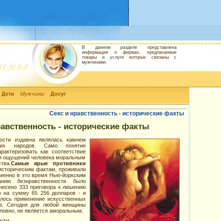
В данном разделе представлена
информация о фирмах, предлагаемые
товары и услуги которых связаны с
мужчинами.
Дети
Мужчины
Досуг
Секс и нравственность - исторические факты
равственность - исторические факты
ости издавна являлась камнем
гих народов. Само понятие
рактеризовать как соответствие
 и ощущений человека моральным
тва.
Самые ярые противники
 историческим фактам, проживали
Именно в это время Нью-йоркским
нию безнравственности было
несено 333 приговора к лишению
 на сумму 65 256 долларов - и
лось применение искусственных
тв. Сегодня для любой женщины
словно, не является аморальным.