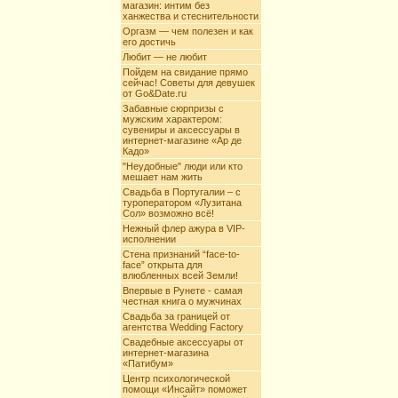
магазин: интим без
ханжества и стеснительности
Оргазм — чем полезен и как
его достичь
Любит — не любит
Пойдем на свидание прямо
сейчас! Советы для девушек
от Go&Date.ru
Забавные сюрпризы с
мужским характером:
сувениры и аксессуары в
интернет-магазине «Ар де
Кадо»
"Неудобные" люди или кто
мешает нам жить
Свадьба в Португалии – с
туроператором «Лузитана
Сол» возможно всё!
Нежный флер ажура в VIP-
исполнении
Стена признаний “face-to-
face” открыта для
влюбленных всей Земли!
Впервые в Рунете - самая
честная книга о мужчинах
Свадьба за границей от
агентства Wedding Factory
Свадебные аксессуары от
интернет-магазина
«Патибум»
Центр психологической
помощи «Инсайт» поможет