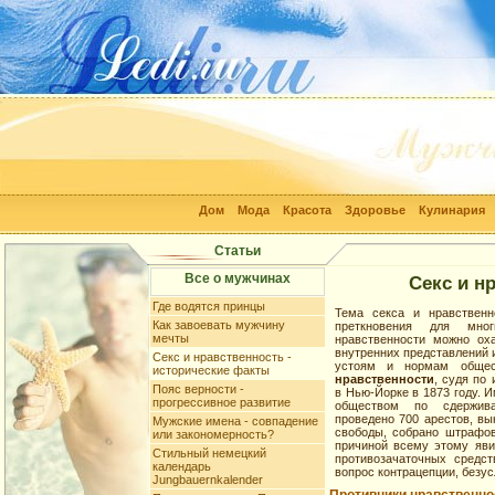
Дом
Мода
Красота
Здоровье
Кулинария
Статьи
Все о мужчинах
Секс и н
Где водятся принцы
Тема секса и нравственн
Как завоевать мужчину
преткновения для мно
мечты
нравственности можно оха
внутренних представлений
Секс и нравственность -
устоям и нормам общес
исторические факты
нравственности
, судя по
Пояс верности -
в Нью-Йорке в 1873 году. 
прогрессивное развитие
обществом по сдержива
проведено 700 арестов, вы
Мужские имена - совпадение
свободы, собрано штрафов
или закономерность?
причиной всему этому яви
Стильный немецкий
противозачаточных средс
календарь
вопрос контрацепции, безу
Jungbauernkalender