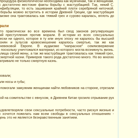
 процедура физиологически необходима как мужчинам, так и женщинам.
с достаточно жестокие факты борьбы с мастурбацией. Так, некий С.
нфибуляции, то есть зашивания крайней плоти серебряной ниточкой.
борьбы можно встретить в истории Древней Греции, где мастурбация
аизме она трактовалась как тяжкий грех и сурово каралась, вплоть до
орали
что практически во все времена был свод законов регулирующих
ий преступления против морали. В истории из всех сексуальных
чески ни одного, которое в ту или иную эпоху не каралось бы высшей
лонян и зулусов кровосмешение каралось смертью, так же как
невековой Европе. В иудаизме "напрасное" семяизвержение
 поскольку уничтожался материал, из которого могла возникнуть жизнь.
лища своей жены, а так же мастурбация трактовалась как тяжкий грех,
смертной казни. Примеров такого рода достаточно много. Но во многих
атривало не только смертную казнь.
ровали;
ли носы и губы;
 помогали замужним женщинам найти любовников на стороне, отрезали
ой на сожительстве с евнухом, в Древнем Китае грозило отрывание рук
 удовлетворяли свои сексуальные потребности, часто рискуя жизнью и
м хочется пожелать нам всем свободы в сексуальных отношениях -
день это не является безнравственным занятием.