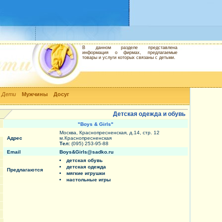
В данном разделе представлена
информация о фирмах, предлагаемые
товары и услуги которых связаны с детьми.
Дети
Мужчины
Досуг
Детская одежда и обувь
"Boys & Girls"
Москва, Краснопресненская, д.14, стр. 12
Адрес
м.Краснопресненская
Тел:
(095) 253-95-88
Email
Boys&Girls@sadko.ru
детская обувь
детская одежда
Предлагаются
мягкие игрушки
настольные игры