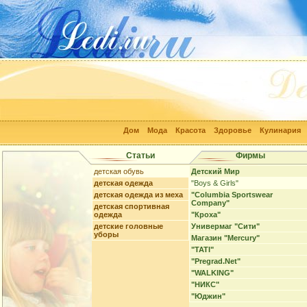
Дом
Мода
Красота
Здоровье
Кулинария
Статьи
Фирмы
детская обувь
Детский Мир
детская одежда
"Boys & Girls"
детская одежда из меха
"Columbia Sportswear
Company"
детская спортивная
одежда
"Кроха"
детские головные
Универмаг "Сити"
уборы
Магазин "Mercury"
"TATI"
"Pregrad.Net"
"WALKING"
"НИКС"
"Юджин"