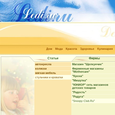
Дом
Мода
Красота
Здоровье
Кулинария
Статьи
Фирмы
автокресла
Магазин "Щелкунчик"
коляски
Фирменные магазины
"Mothercare"
мягкая мебель
"Кроха"
стульчики и кроватки
"Мишутка"
"ЮНИОР" сеть магазинов
детских товаров
"Радость"
"Радуга"
"Snoopy-Club.Ru"