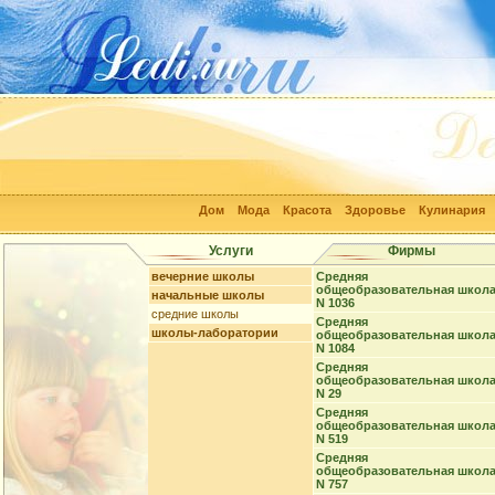
Дом
Мода
Красота
Здоровье
Кулинария
Услуги
Фирмы
вечерние школы
Cредняя
общеобразовательная школ
начальные школы
N 1036
средние школы
Cредняя
школы-лаборатории
общеобразовательная школ
N 1084
Cредняя
общеобразовательная школ
N 29
Cредняя
общеобразовательная школ
N 519
Cредняя
общеобразовательная школ
N 757