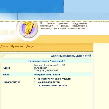
В данном разделе представлена
информация о фирмах, предлагаемые
товары и услуги которых связаны с детьми.
Дети
Мужчины
Досуг
Салоны красоты для детей
Парикмахерская "Казакофф"
Москва, Кутузовский, д.2/1
Адрес
м.Киевская
Тел:
(095) 243-25-67
Email
dragon64@mtu-net.ru
косметологические услуги
Предлагаются
макияж для детей
парикмахерские услуги