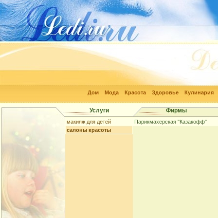
Дом
Мода
Красота
Здоровье
Кулинария
Услуги
Фирмы
макияж для детей
Парикмахерская "Казакофф"
салоны красоты