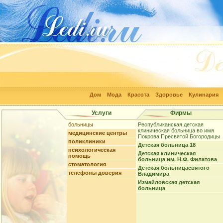
Дом
Мода
Красота
Здоровье
Кулинария
Услуги
Фирмы
больницы
Республиканская детская
клиническая больница во имя
медицинские центры
Покрова Пресвятой Богородицы
поликлиники
Детская больница 18
психологическая
Детская клиническая
помощь
больница им. Н.Ф. Филатова
стоматология
Детская больницасвятого
телефоны доверия
Владимира
Измайловская детская
больница