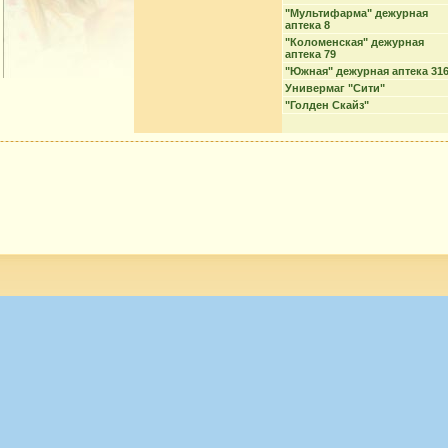
"Мультифарма" дежурная
аптека 8
"Коломенская" дежурная
аптека 79
"Южная" дежурная аптека 31
Универмаг "Сити"
"Голден Скайз"