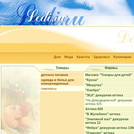
Дом
Мода
Красота
Здоровье
Кулинария
Товары
Фирмы
детское питание
Магазин "Товары для детей"
одежда и белье для
"Кроха"
новорожденных
"Мишутка"
памперсы
"Азобра"
"36,6" дежурная аптека
"На Домодедовской" дежурная
аптека 425
Аптека 600
"В Жулебино" аптека
"Земляной вал" дежурная
аптека 12
"Фебра" дежурная аптека 135
"Очаково" аптека