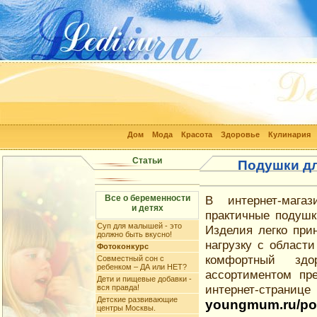
Дом
Мода
Красота
Здоровье
Кулинария
Статьи
Подушки дл
Все о беременности
В интернет-мага
и детях
практичные подуш
Суп для малышей - это
Изделия легко при
должно быть вкусно!
нагрузку с област
Фотоконкурс
комфортный зд
Совместный сон с
ребенком – ДА или НЕТ?
ассортиментом пр
Дети и пищевые добавки -
интернет-странице
вся правда!
Детские развивающие
youngmum.ru/po
центры Москвы.