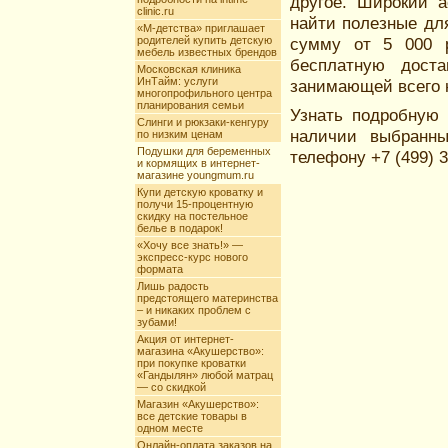
другое. Широкий 
clinic.ru
найти полезные дл
«М-детства» приглашает
родителей купить детскую
сумму от 5 000 р
мебель известных брендов
бесплатную доста
Московская клиника
ИнТайм: услуги
занимающей всего н
многопрофильного центра
планирования семьи
Узнать подробную 
Слинги и рюкзаки-кенгуру
наличии выбранны
по низким ценам
Подушки для беременных
телефону +7 (499) 3
и кормящих в интернет-
магазине youngmum.ru
Купи детскую кроватку и
получи 15-процентную
скидку на постельное
белье в подарок!
«Хочу все знать!» —
экспресс-курс нового
формата
Лишь радость
предстоящего материнства
– и никаких проблем с
зубами!
Акция от интернет-
магазина «Акушерство»:
при покупке кроватки
«Гандылян» любой матрац
— со скидкой
Магазин «Акушерство»:
все детские товары в
одном месте
Онлайн-оплата заказов на