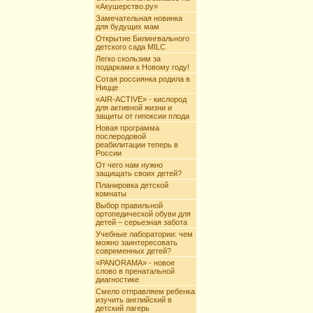
«Акушерство.ру»
Замечательная новинка
для будущих мам
Открытие Билингвального
детского сада MILC
Легко скользим за
подарками к Новому году!
Сотая россиянка родила в
Ницце
«AIR-ACTIVE» - кислород
для активной жизни и
защиты от гипоксии плода
Новая программа
послеродовой
реабилитации теперь в
России
От чего нам нужно
защищать своих детей?
Планировка детской
комнаты
Выбор правильной
ортопедической обуви для
детей – серьезная забота
Учебные лаборатории: чем
можно заинтересовать
современных детей?
«PANORAMA» - новое
слово в пренатальной
диагностике
Смело отправляем ребенка
изучить английский в
детский лагерь