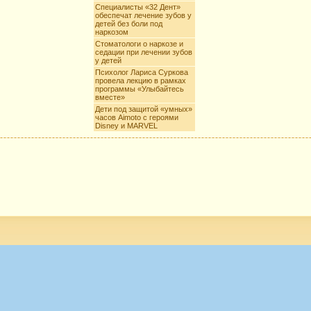
Специалисты «32 Дент»
обеспечат лечение зубов у
детей без боли под
наркозом
Стоматологи о наркозе и
седации при лечении зубов
у детей
Психолог Лариса Суркова
провела лекцию в рамках
программы «Улыбайтесь
вместе»
Дети под защитой «умных»
часов Aimoto c героями
Disney и MARVEL