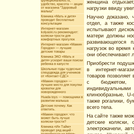
функциональность,
женщина отдыхает
удобство, красота — акции
нагрузки ввиду уве
от магазина "Здоровый
малыш"
Научно доказано, 
Клиника «Мать и дитя»
проводит бесплатные
отдел, а также ко
консультации
испытывают диском
Интернет-магазин
kolyaski.ru рекомендует:
матери должны нос
коляски-трости для
комфортных прогулок
развивающегося 
Интернет-магазин «Мамин
нагрузок во время 
Городок» — лучшие
детские товары
они обеспечивают л
Клиника ЭКО «Мать и
дитя» ускорит ваши поиски
Приобрести подушк
ребенка в капусте
в интернет-мага
Школьные годы чудесные:
спецодежда для учеников
товаров позволяет
от «Контакт-СДС»
с бюджетом, ф
«Мамин городок» —
лучшее место для покупки
индивидуальными 
кроватки для
новорожденного
клинообразные, U-
Huada toys — помощники в
также рогалики, б
развитии малыша
Детские почему. Как
всего тела.
ответить.
«Мамин городок»: что
На сайте также мо
может быть лучше
детские коляски, 
коляски-трости?
Клиника «Ин Тайм»
электрокачели, ав
проводит ряд акций -
подробности на intime-