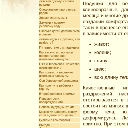
Детская одежда своими
Подушки для бе
руками
клинообразные, дл
Специальная программа
родов
месяца и многие др
Знаменитые мамы
создании комфорта
Закупки к новому
учебному году
так и в процессе е
Сколько детей должно быть
в зависимости от е
в семье
Летний отдых с детьми, что
выбрать?
живот;
Путешествие с младенцем
колени;
Как весело и с пользой
провести осенние
школьные каникулы
спину;
ПТК «Перемена» -качество
превыше всего!
шею;
Как провести весенние
школьные каникулы
всю длину тел
Сон беременной женщины
Как приучить ребенка к
Качественные г
горшку
раздражений, на
Второй ребенок в семье
Первые гости
отстирываются в 
новорожденного
состоит из мягких 
Советы будущим отцам
форму тела, но
Можно ли заводить кошку,
если в доме есть дети?
деформируясь. Ле
Гуляем с комфортом
приятно. При этом 
Выгода,