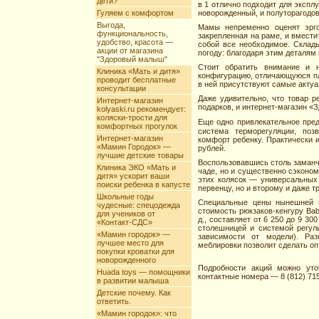
дети?
в 1 отлично подходит для экспл
Гуляем с комфортом
новорожденный, и полуторагодо
Выгода,
Мамы непременно оценят эргон
функциональность,
закрепленная на раме, и вмести
удобство, красота —
собой все необходимое. Склад
акции от магазина
погоду: благодаря этим деталям
"Здоровый малыш"
Стоит обратить внимание и 
Клиника «Мать и дитя»
конфигурацию, отличающуюся пл
проводит бесплатные
в ней присутствуют самые акту
консультации
Даже удивительно, что товар р
Интернет-магазин
подарков, и интернет-магазин «
kolyaski.ru рекомендует:
коляски-трости для
Еще одно привлекательное пр
комфортных прогулок
система терморегуляции, по
Интернет-магазин
комфорт ребенку. Практически и
«Мамин Городок» —
рублей.
лучшие детские товары
Воспользовавшись столь заманч
Клиника ЭКО «Мать и
чаде, но и существенно сэконом
дитя» ускорит ваши
этих колясок — универсальных T
поиски ребенка в капусте
первенцу, но и второму и даже т
Школьные годы
Специальные цены нынешней в
чудесные: спецодежда
стоимость рюкзаков-кенгуру Bab
для учеников от
д., составляет от 6 250 до 9 3
«Контакт-СДС»
столешницей и системой регул
«Мамин городок» —
зависимости от модели). Ра
лучшее место для
меблировки позволит сделать оп
покупки кроватки для
новорожденного
Подробности акций можно уточн
Huada toys — помощники
контактные номера — 8 (812) 715-
в развитии малыша
Детские почему. Как
ответить.
«Мамин городок»: что