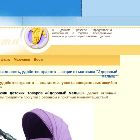
В данном разделе представлена
информация о фирмах, предлагаемые
товары и услуги которых связаны с детьми.
Дети
Мужчины
Досуг
нальность, удобство, красота — акции от магазина "Здоровый
малыш"
удобство, красота — слагаемые успеха специальных акций от
»
газин детских товаров «Здоровый малыш»
делает отличные
ам превратить прогулки с ребенком в приятные мини-путешествия!