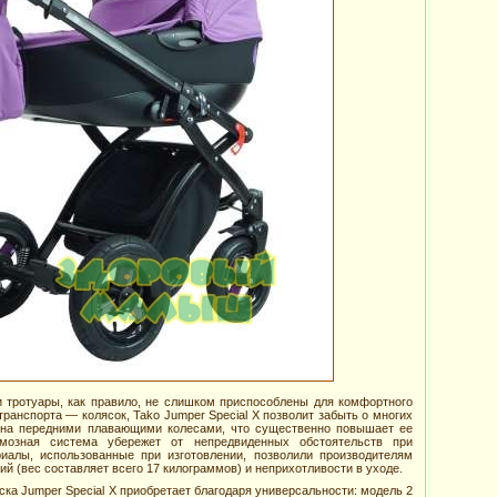
ши тротуары, как правило, не слишком приспособлены для комфортного
транспорта — колясок, Tako Jumper Special X позволит забыть о многих
ена передними плавающими колесами, что существенно повышает ее
рмозная система убережет от непредвиденных обстоятельств при
иалы, использованные при изготовлении, позволили производителям
ий (вес составляет всего 17 килограммов) и неприхотливости в уходе.
ка Jumper Special X приобретает благодаря универсальности: модель 2