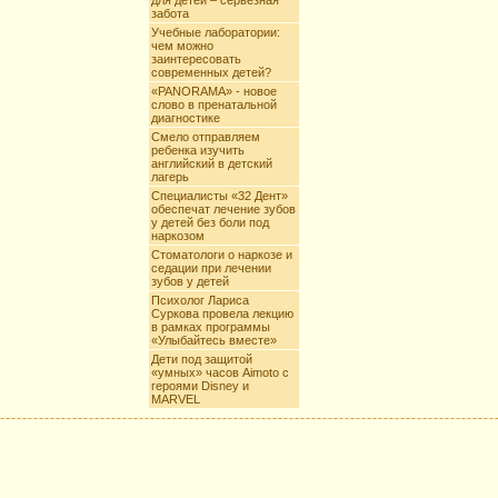
для детей – серьезная
забота
Учебные лаборатории:
чем можно
заинтересовать
современных детей?
«PANORAMA» - новое
слово в пренатальной
диагностике
Смело отправляем
ребенка изучить
английский в детский
лагерь
Специалисты «32 Дент»
обеспечат лечение зубов
у детей без боли под
наркозом
Стоматологи о наркозе и
седации при лечении
зубов у детей
Психолог Лариса
Суркова провела лекцию
в рамках программы
«Улыбайтесь вместе»
Дети под защитой
«умных» часов Aimoto c
героями Disney и
MARVEL