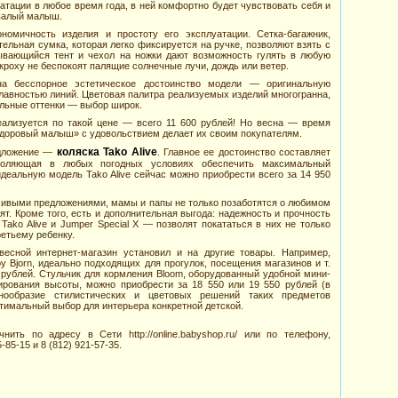
уатации в любое время года, в ней комфортно будет чувствовать себя и
валый малыш.
омичность изделия и простоту его эксплуатации. Сетка-багажник,
тельная сумка, которая легко фиксируется на ручке, позволяют взять с
ывающийся тент и чехол на ножки дают возможность гулять в любую
 кроху не беспокоят палящие солнечные лучи, дождь или ветер.
на бесспорное эстетическое достоинство модели — оригинальную
авностью линий. Цветовая палитра реализуемых изделий многогранна,
альные оттенки — выбор широк.
еализуется по такой цене — всего 11 600 рублей! Но весна — время
Здоровый малыш» с удовольствием делает их своим покупателям.
коляска Tako Alive
едложение —
. Главное ее достоинство составляет
зволяющая в любых погодных условиях обеспечить максимальный
деальную модель Tako Alive сейчас можно приобрести всего за 14 950
ивыми предложениями, мамы и папы не только позаботятся о любимом
ят. Кроме того, есть и дополнительная выгода: надежность и прочность
ako Alive и Jumper Special X — позволят покататься в них не только
ретьему ребенку.
есной интернет-магазин установил и на другие товары. Например,
y Bjorn, идеально подходящих для прогулок, посещения магазинов и т.
00 рублей. Стульчик для кормления Bloom, оборудованный удобной мини-
ирования высоты, можно приобрести за 18 550 или 19 550 рублей (в
знообразие стилистических и цветовых решений таких предметов
тимальный выбор для интерьера конкретной детской.
ить по адресу в Сети http://online.babyshop.ru/ или по телефону,
85-15 и 8 (812) 921-57-35.