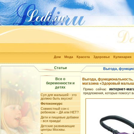
Дом
Мода
Красота
Здоровье
Кулинария
Статьи
Выгода, функцио
Все о
Выгода, функциональность, 
беременности и
магазина «Здоровый малыш
детях
интернет-ма
Прямо сейчас
предложения, которые помогут в
Суп для малышей - это
должно быть вкусно!
Фотоконкурс
Совместный сон с
ребенком – ДА или НЕТ?
Дети и пищевые добавки
- вся правда!
Детские развивающие
центры Москвы.