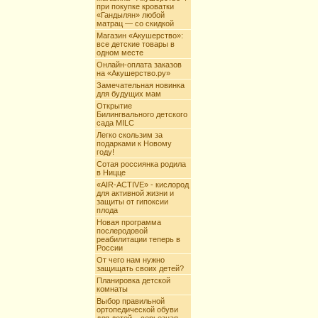
при покупке кроватки
«Гандылян» любой
матрац — со скидкой
Магазин «Акушерство»:
все детские товары в
одном месте
Онлайн-оплата заказов
на «Акушерство.ру»
Замечательная новинка
для будущих мам
Открытие
Билингвального детского
сада MILC
Легко скользим за
подарками к Новому
году!
Сотая россиянка родила
в Ницце
«AIR-ACTIVE» - кислород
для активной жизни и
защиты от гипоксии
плода
Новая программа
послеродовой
реабилитации теперь в
России
От чего нам нужно
защищать своих детей?
Планировка детской
комнаты
Выбор правильной
ортопедической обуви