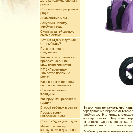
Детская одежда своими
руками
Специальная программа
родов
Знаменитые мамы
Закупки к новому
учебному году
Сколько детей должно
быть в семье
Летний отдых с детьми,
что выбрать?
Путешествие с
младенцем
Как весело и с пользой
провести осенние
школьные каникулы
ПТК «Перемена»
-качество превыше
всего!
Как провести весенние
школьные каникулы
Сон беременной
женщины
Как приучить ребенка к
горшку
Второй ребенок в семье
Ни для кого не секрет, что на
передвижения первого детского 
Первые гости
проблемах. Эта модель оснащ
новорожденного
маневренность. Надежная то
Советы будущим отцам
остановке. Современные матер
добиться легкости готовых издел
Можно ли заводить
кошку, если в доме есть
Особую привлекательность коляс