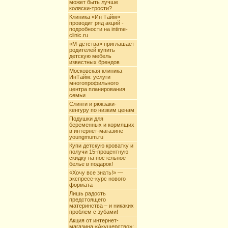
может быть лучше
коляски-трости?
Клиника «Ин Тайм»
проводит ряд акций -
подробности на intime-
clinic.ru
«М-детства» приглашает
родителей купить
детскую мебель
известных брендов
Московская клиника
ИнТайм: услуги
многопрофильного
центра планирования
семьи
Слинги и рюкзаки-
кенгуру по низким ценам
Подушки для
беременных и кормящих
в интернет-магазине
youngmum.ru
Купи детскую кроватку и
получи 15-процентную
скидку на постельное
белье в подарок!
«Хочу все знать!» —
экспресс-курс нового
формата
Лишь радость
предстоящего
материнства – и никаких
проблем с зубами!
Акция от интернет-
магазина «Акушерство»: