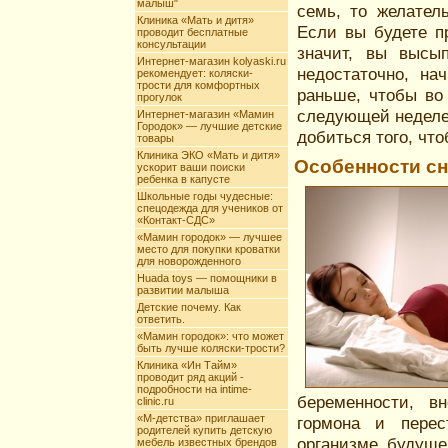
малыш"
семь, то желател
Клиника «Мать и дитя»
Если вы будете п
проводит бесплатные
консультации
значит, вы высы
Интернет-магазин kolyaski.ru
недостаточно, н
рекомендует: коляски-
трости для комфортных
раньше, чтобы во
прогулок
следующей неделе 
Интернет-магазин «Мамин
Городок» — лучшие детские
добиться того, чт
товары
Клиника ЭКО «Мать и дитя»
Особенности сн
ускорит ваши поиски
ребенка в капусте
Школьные годы чудесные:
спецодежда для учеников от
«Контакт-СДС»
«Мамин городок» — лучшее
место для покупки кроватки
для новорожденного
Huada toys — помощники в
развитии малыша
Детские почему. Как
ответить.
«Мамин городок»: что может
быть лучше коляски-трости?
Клиника «Ин Тайм»
проводит ряд акций -
подробности на intime-
беременности, в
clinic.ru
«М-детства» приглашает
гормона и перес
родителей купить детскую
организме будуще
мебель известных брендов