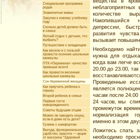
вещества в кро
Специальная программа
неблагоприятных
родов
Знаменитые мамы
количестве вы
Закупки к новому учебному
Накопившийся н
году
депрессии, быст
Сколько детей должно быть
в семье
развития чувства
Летний отдых с детьми, что
вызывает повышен
выбрать?
Путешествие с младенцем
Необходимо найти
Как весело и с пользой
провести осенние школьные
нужна для отдыха
каникулы
когда вам легче в
ПТК «Перемена» -качество
превыше всего!
20.00 до 23.00, т
Как провести весенние
восстанавливаю
школьные каникулы
Проведенные исс
Сон беременной женщины
Как приучить ребенка к
является полноцен
горшку
часам после 24.00 
Второй ребенок в семье
24 часов, мы спим
Первые гости
новорожденного
промежуток времен
Советы будущим отцам
нормализация го
Можно ли заводить кошку,
если в доме есть дети?
именно в этом дву
Гуляем с комфортом
Ложитесь спать з
Выгода, функциональность,
удобство, красота — акции
необходимо прос
от магазина "Здоровый