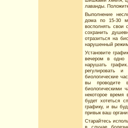
шишками хмеля, цв
лаванды. Положите 
Выполнение несл
дома по 15-30 м
восполнять свои 
сохранить душевн
отразиться на би
нарушенный режим
Установите график
вечером в одно 
нарушать график
регулировать и
биологические час
вы проводите в
биологическими ч
некоторое время 
будет хотеться с
графику, и вы буд
привык ваш органи
Старайтесь исполь
в случае болезн