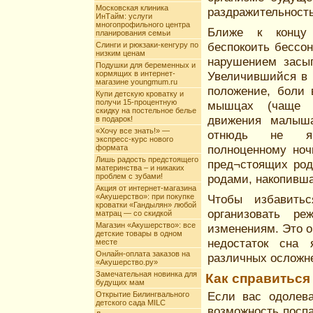
Московская клиника
раздражительност
ИнТайм: услуги
многопрофильного центра
Ближе к концу 
планирования семьи
беспокоить бессон
Слинги и рюкзаки-кенгуру по
низким ценам
нарушением засы
Подушки для беременных и
кормящих в интернет-
Увеличившийся в 
магазине youngmum.ru
положение, боли 
Купи детскую кроватку и
получи 15-процентную
мышцах (чаще п
скидку на постельное белье
движения малыша
в подарок!
«Хочу все знать!» —
отнюдь не явл
экспресс-курс нового
полноценному ноч
формата
Лишь радость предстоящего
пред¬стоящих род
материнства – и никаких
проблем с зубами!
родами, накопивша
Акция от интернет-магазина
«Акушерство»: при покупке
Чтобы избавитьс
кроватки «Гандылян» любой
организовать ре
матрац — со скидкой
Магазин «Акушерство»: все
изменениям. Это о
детские товары в одном
недостаток сна 
месте
Онлайн-оплата заказов на
различных осложн
«Акушерство.ру»
Замечательная новинка для
Как справиться
будущих мам
Если вас одолева
Открытие Билингвального
детского сада MILC
возможность поспа