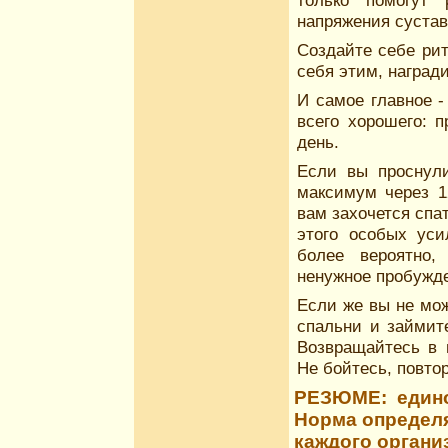
только помогут 
напряжения сустав
Создайте себе рит
себя этим, наград
И самое главное -
всего хорошего: 
день.
Если вы проснули
максимум через 1
вам захочется спат
этого особых ус
более вероятно,
ненужное пробужде
Если же вы не мож
спальни и займит
Возвращайтесь в 
Не бойтесь, повтор
РЕЗЮМЕ: единой
Норма определя
каждого организ