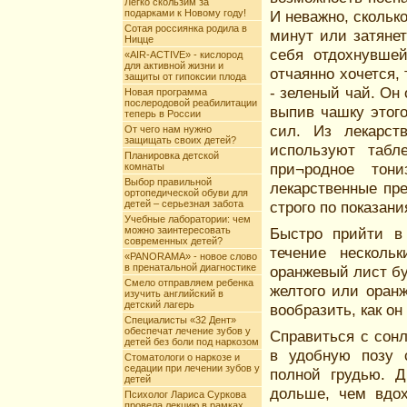
Легко скользим за
подарками к Новому году!
И неважно, скольк
Сотая россиянка родила в
минут или затянет
Ницце
себя отдохнувшей
«AIR-ACTIVE» - кислород
для активной жизни и
отчаянно хочется,
защиты от гипоксии плода
- зеленый чай. О
Новая программа
послеродовой реабилитации
выпив чашку этого
теперь в России
сил. Из лекарст
От чего нам нужно
защищать своих детей?
используют табле
Планировка детской
при¬родное тон
комнаты
Выбор правильной
лекарственные пре
ортопедической обуви для
детей – серьезная забота
строго по показан
Учебные лаборатории: чем
можно заинтересовать
Быстро прийти в
современных детей?
течение несколь
«PANORAMA» - новое слово
в пренатальной диагностике
оранжевый лист бу
Смело отправляем ребенка
желтого или оранж
изучить английский в
детский лагерь
вообразить, как о
Специалисты «32 Дент»
обеспечат лечение зубов у
Справиться с сон
детей без боли под наркозом
в удобную позу 
Стоматологи о наркозе и
седации при лечении зубов у
полной грудью. 
детей
дольше, чем вдох
Психолог Лариса Суркова
провела лекцию в рамках