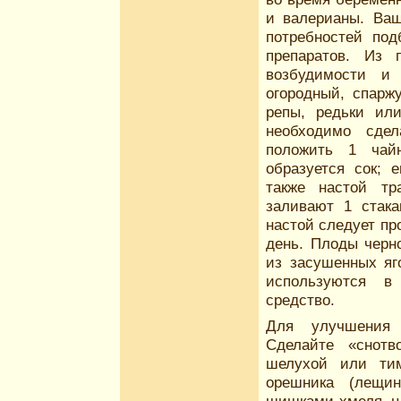
и валерианы. Ва
потребностей под
препаратов. Из 
возбудимости и
огородный, спарж
репы, редьки ил
необходимо сдел
положить 1 чай
образуется сок; 
также настой тр
заливают 1 стака
настой следует пр
день. Плоды черн
из засушенных яг
используются в
средство.
Для улучшения 
Сделайте «снотв
шелухой или тим
орешника (лещин