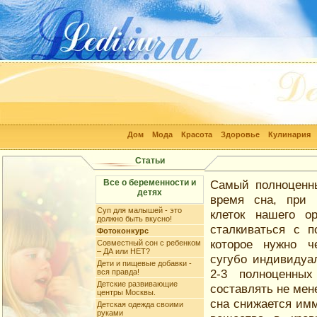
Дом
Мода
Красота
Здоровье
Кулинария
Статьи
Все о беременности и
Самый полноценн
детях
время сна, при 
Суп для малышей - это
клеток нашего о
должно быть вкусно!
сталкиваться с 
Фотоконкурс
которое нужно ч
Совместный сон с ребенком
– ДА или НЕТ?
сугубо индивидуа
Дети и пищевые добавки -
2-3 полноценных
вся правда!
Детские развивающие
составлять не мен
центры Москвы.
сна снижается имм
Детская одежда своими
руками