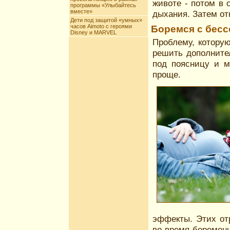
животе - потом в 
программы «Улыбайтесь
вместе»
дыхания. Затем отк
Дети под защитой «умных»
часов Aimoto c героями
Боремся с бесс
Disney и MARVEL
Проблему, котору
решить дополните
под поясницу и м
проще.
эффекты. Этих от
во время беремен