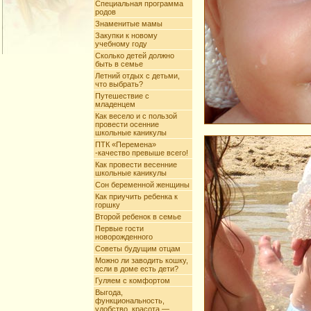
Специальная программа
родов
Знаменитые мамы
Закупки к новому
учебному году
Сколько детей должно
быть в семье
Летний отдых с детьми,
что выбрать?
Путешествие с
младенцем
Как весело и с пользой
провести осенние
школьные каникулы
ПТК «Перемена»
-качество превыше всего!
Как провести весенние
школьные каникулы
Сон беременной женщины
Как приучить ребенка к
горшку
Второй ребенок в семье
Первые гости
новорожденного
Советы будущим отцам
Можно ли заводить кошку,
если в доме есть дети?
Гуляем с комфортом
Выгода,
функциональность,
удобство, красота —