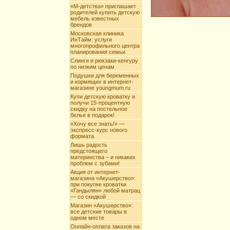
«М-детства» приглашает
родителей купить детскую
мебель известных
брендов
Московская клиника
ИнТайм: услуги
многопрофильного центра
планирования семьи
Слинги и рюкзаки-кенгуру
по низким ценам
Подушки для беременных
и кормящих в интернет-
магазине youngmum.ru
Купи детскую кроватку и
получи 15-процентную
скидку на постельное
белье в подарок!
«Хочу все знать!» —
экспресс-курс нового
формата
Лишь радость
предстоящего
материнства – и никаких
проблем с зубами!
Акция от интернет-
магазина «Акушерство»:
при покупке кроватки
«Гандылян» любой матрац
— со скидкой
Магазин «Акушерство»:
все детские товары в
одном месте
Онлайн-оплата заказов на