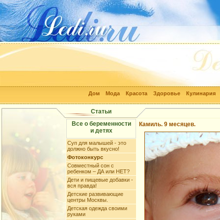
Дом
Мода
Красота
Здоровье
Кулинария
Статьи
Все о беременности
Камиль. 9 месяцев.
и детях
Суп для малышей - это
должно быть вкусно!
Фотоконкурс
Совместный сон с
ребенком – ДА или НЕТ?
Дети и пищевые добавки -
вся правда!
Детские развивающие
центры Москвы.
Детская одежда своими
руками