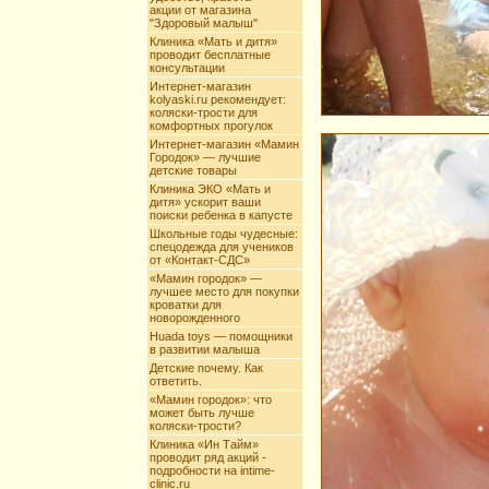
акции от магазина
"Здоровый малыш"
Клиника «Мать и дитя»
проводит бесплатные
консультации
Интернет-магазин
kolyaski.ru рекомендует:
коляски-трости для
комфортных прогулок
Интернет-магазин «Мамин
Городок» — лучшие
детские товары
Клиника ЭКО «Мать и
дитя» ускорит ваши
поиски ребенка в капусте
Школьные годы чудесные:
спецодежда для учеников
от «Контакт-СДС»
«Мамин городок» —
лучшее место для покупки
кроватки для
новорожденного
Huada toys — помощники
в развитии малыша
Детские почему. Как
ответить.
«Мамин городок»: что
может быть лучше
коляски-трости?
Клиника «Ин Тайм»
проводит ряд акций -
подробности на intime-
clinic.ru