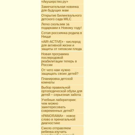
«Акушерство.ру»
Замечательная новинка
для будущих мам
Открытие Билингвального
детского сада MILC
Легко скользим за
подарками к Новому году!
Сотая россиянка родила в
Ницце
«AIR-ACTIVE» - кислород
для активной жизни и
защиты от гипоксии плода
Новая программа
послеродовой
реабилитации теперь в
России
От чего нам нужно
защищать своих детей?
Планировка детской
комнаты
Выбор правильной
ортопедической обуви для
детей – серьезная забота
Учебные лаборатории:
чем можно
заинтересовать
современных детей?
«PANORAMA» - новое
слово в пренатальной
диагностике
Смело отправляем
ребенка изучить