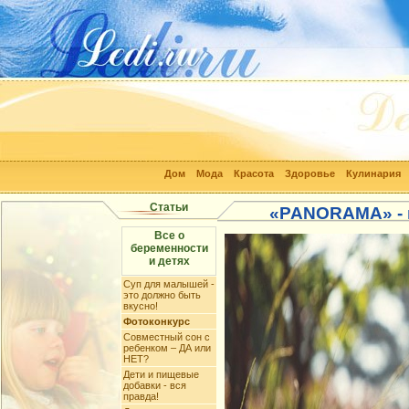
Дом
Мода
Красота
Здоровье
Кулинария
Статьи
«PANORAMA» - н
Все о
беременности
и детях
Суп для малышей -
это должно быть
вкусно!
Фотоконкурс
Совместный сон с
ребенком – ДА или
НЕТ?
Дети и пищевые
добавки - вся
правда!