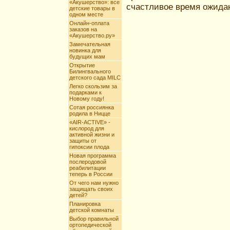
«Акушерство»: все
счастливое время ожида
детские товары в
одном месте
Онлайн-оплата
заказов на
«Акушерство.ру»
Замечательная
новинка для
будущих мам
Открытие
Билингвального
детского сада MILC
Легко скользим за
подарками к
Новому году!
Сотая россиянка
родила в Ницце
«AIR-ACTIVE» -
кислород для
активной жизни и
защиты от
гипоксии плода
Новая программа
послеродовой
реабилитации
теперь в России
От чего нам нужно
защищать своих
детей?
Планировка
детской комнаты
Выбор правильной
ортопедической