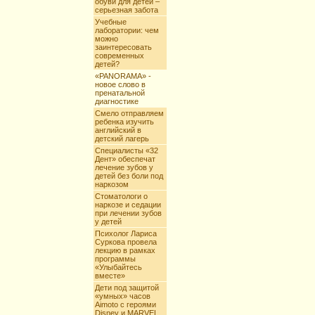
обуви для детей –
серьезная забота
Учебные
лаборатории: чем
можно
заинтересовать
современных
детей?
«PANORAMA» -
новое слово в
пренатальной
диагностике
Смело отправляем
ребенка изучить
английский в
детский лагерь
Специалисты «32
Дент» обеспечат
лечение зубов у
детей без боли под
наркозом
Стоматологи о
наркозе и седации
при лечении зубов
у детей
Психолог Лариса
Суркова провела
лекцию в рамках
программы
«Улыбайтесь
вместе»
Дети под защитой
«умных» часов
Aimoto c героями
Disney и MARVEL