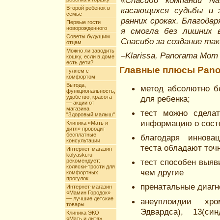
«Спасибо компании N
Второй ребенок в
касающихся судьбы и 
семье
ранних сроках. Благода
Первые гости
новорожденного
я смогла без лишних 
Советы будущим
Спасибо за создание т
отцам
Можно ли заводить
–
Klarissa, Panorama Mom
кошку, если в доме
есть дети?
Главные плюсы Pano
Гуляем с
комфортом
Выгода,
метод абсолютно б
функциональность,
удобство, красота
для ребенка;
— акции от
магазина
тест можно сдела
"Здоровый малыш"
информацию о состо
Клиника «Мать и
дитя» проводит
бесплатные
благодаря иннова
консультации
теста обладают точ
Интернет-магазин
kolyaski.ru
тест способен выяв
рекомендует:
коляски-трости для
чем другие
комфортных
прогулок
пренатальные диагно
Интернет-магазин
«Мамин Городок»
— лучшие детские
анеуплоидии хр
товары
Эдвардса), 13(с
Клиника ЭКО
«Мать и дитя»