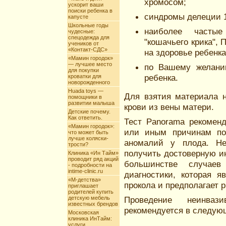
хромосом;
ускорит ваши
поиски ребенка в
синдромы делеции 1
капусте
Школьные годы
наиболее частые
чудесные:
спецодежда для
"кошачьего крика", 
учеников от
«Контакт-СДС»
на здоровье ребенка
«Мамин городок»
— лучшее место
по Вашему желанию
для покупки
ребенка.
кроватки для
новорожденного
Huada toys —
Для взятия материала 
помощники в
развитии малыша
крови из вены матери.
Детские почему.
Как ответить.
Тест Panorama рекоменд
«Мамин городок»:
или иным причинам по
что может быть
лучше коляски-
аномалий у плода. Не
трости?
получить достоверную и
Клиника «Ин Тайм»
проводит ряд акций
большинстве случаев
- подробности на
intime-clinic.ru
диагностики, которая 
«М-детства»
прокола и предполагает 
приглашает
родителей купить
детскую мебель
Проведение неинвази
известных брендов
рекомендуется в следую
Московская
клиника ИнТайм:
услуги