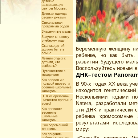
Детские
развивающие
центры Москвы.
Детская одежда
своими руками
Специальная
программа родов
Знаменитые мамы
Закупки к новому
учебному году
Сколько детей
Беременную женщину ни
должно быть в
семье
ребенке, но как быть
Летний отдых с
развитии будущего мал
детьми, что
выбрать?
Воспользуйтесь новым в
Путешествие с
ДНК–тестом Panora
младенцем
Как весело и с
В 90-х годах XX века у
пользой провести
осенние школьные
находится генетически
каникулы
Несколькими годами по
ПТК «Перемена»
-качество превыше
Natera, разработали ме
всего!
эти ДНК и практически 
Как провести
весенние
ребенка хромосомные 
школьные
каникулы
результатами исследов
Сон беременной
миру:
женщины
Как приучить
ребенка к горшку