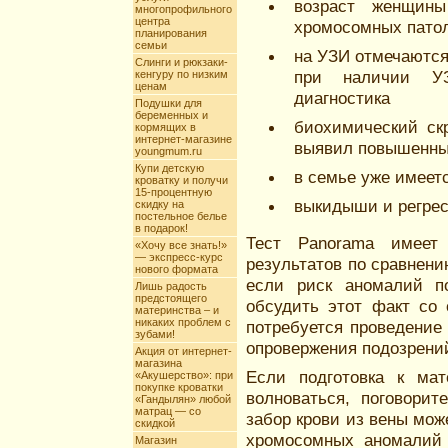
возраст женщины
многопрофильного
центра
хромосомных патол
планирования
семьи
на УЗИ отмечаются
Слинги и рюкзаки-
при наличии УЗ
кенгуру по низким
ценам
диагностика
Подушки для
беременных и
биохимический ск
кормящих в
интернет-магазине
выявил повышенный
youngmum.ru
Купи детскую
в семье уже имеет
кроватку и получи
15-процентную
выкидыши и регрес
скидку на
постельное белье
в подарок!
Тест Panorama имеет
«Хочу все знать!»
— экспресс-курс
результатов по сравнен
нового формата
если риск аномалий по
Лишь радость
предстоящего
обсудить этот факт со 
материнства – и
никаких проблем с
потребуется проведение
зубами!
опровержения подозрени
Акция от интернет-
магазина
Если подготовка к мат
«Акушерство»: при
покупке кроватки
волноваться, поговори
«Гандылян» любой
матрац — со
забор крови из вены мож
скидкой
хромосомных аномалий 
Магазин