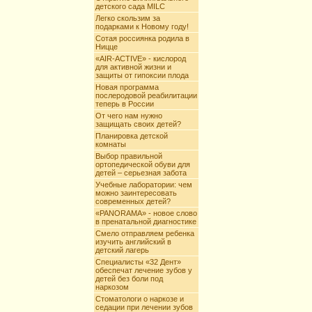
детского сада MILC
Легко скользим за
подарками к Новому году!
Сотая россиянка родила в
Ницце
«AIR-ACTIVE» - кислород
для активной жизни и
защиты от гипоксии плода
Новая программа
послеродовой реабилитации
теперь в России
От чего нам нужно
защищать своих детей?
Планировка детской
комнаты
Выбор правильной
ортопедической обуви для
детей – серьезная забота
Учебные лаборатории: чем
можно заинтересовать
современных детей?
«PANORAMA» - новое слово
в пренатальной диагностике
Смело отправляем ребенка
изучить английский в
детский лагерь
Специалисты «32 Дент»
обеспечат лечение зубов у
детей без боли под
наркозом
Стоматологи о наркозе и
седации при лечении зубов