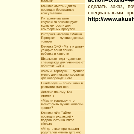
малыш"
сделать заказ, по
Клиника «Мать и дитя»
проводит бесплатные
специальными пр
консультации
http://www.akush
Интернет-магазин
kolyaski.ru рекомендует:
коляски-трости для
комфортных прогулок
Интернет-магазин «Мамин
Городок» — лучшие детские
товары
Клиника ЭКО «Мать и дитя»
ускорит ваши поиски
ребенка в капусте
Школьные годы чудесные:
спецодежда для учеников от
«Контакт-СДС»
«Мамин городок» — лучшее
место для покупки кроватки
для новорожденного
Huada toys — помощники в
развитии малыша
Детские почему. Как
ответить.
«Мамин городок»: что
может быть лучше коляски-
трости?
Клиника «Ин Тайм»
проводит ряд акций -
подробности на intime-
clinic.ru
«М-детства» приглашает
родителей купить детскую