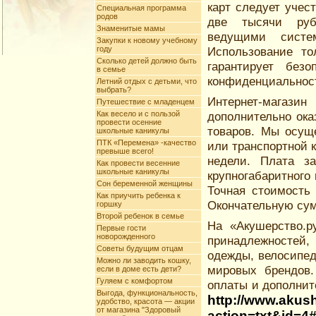
карт следует учес
Специальная программа
родов
две тысячи руб
Знаменитые мамы
ведущими систем
Закупки к новому учебному
году
Использование то
Сколько детей должно быть
гарантирует без
в семье
конфиденциальнос
Летний отдых с детьми, что
выбрать?
Интернет-магаз
Путешествие с младенцем
Как весело и с пользой
дополнительно ока
провести осенние
товаров. Мы осущ
школьные каникулы
ПТК «Перемена» -качество
или транспортной 
превыше всего!
недели. Плата з
Как провести весенние
школьные каникулы
крупногабаритного 
Сон беременной женщины
Точная стоимость 
Как приучить ребенка к
Окончательную сум
горшку
Второй ребенок в семье
На «Акушерство.р
Первые гости
новорожденного
принадлежностей
Советы будущим отцам
одежды, велосипед
Можно ли заводить кошку,
мировых брендов
если в доме есть дети?
Гуляем с комфортом
оплаты и дополнит
Выгода, функциональность,
http://www.akus
удобство, красота — акции
от магазина "Здоровый
action=txt&id=4#