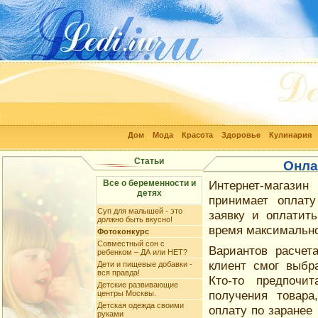
Дом
Мода
Красота
Здоровье
Кулинария
Статьи
Онла
Все о беременности и
Интернет-магазин
детях
принимает оплату
Суп для малышей - это
заявку и оплатит
должно быть вкусно!
время максимально
Фотоконкурс
Совместный сон с
Вариантов расчет
ребенком – ДА или НЕТ?
клиент смог выбр
Дети и пищевые добавки -
вся правда!
Кто-то предпочи
Детские развивающие
получения товара
центры Москвы.
Детская одежда своими
оплату по заранее
руками