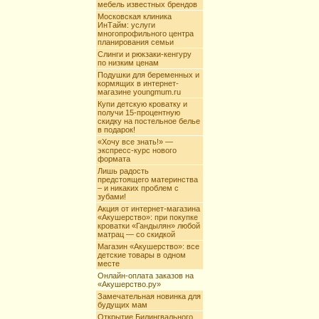
мебель известных брендов
Московская клиника
ИнТайм: услуги
многопрофильного центра
планирования семьи
Слинги и рюкзаки-кенгуру
по низким ценам
Подушки для беременных и
кормящих в интернет-
магазине youngmum.ru
Купи детскую кроватку и
получи 15-процентную
скидку на постельное белье
в подарок!
«Хочу все знать!» —
экспресс-курс нового
формата
Лишь радость
предстоящего материнства
– и никаких проблем с
зубами!
Акция от интернет-магазина
«Акушерство»: при покупке
кроватки «Гандылян» любой
матрац — со скидкой
Магазин «Акушерство»: все
детские товары в одном
месте
Онлайн-оплата заказов на
«Акушерство.ру»
Замечательная новинка для
будущих мам
Открытие Билингвального