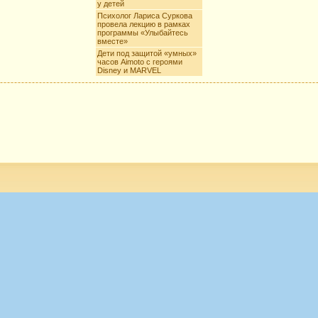
у детей
Психолог Лариса Суркова
провела лекцию в рамках
программы «Улыбайтесь
вместе»
Дети под защитой «умных»
часов Aimoto c героями
Disney и MARVEL