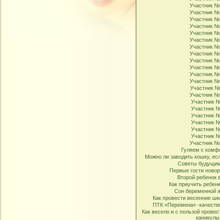
Участник №
Участник №
Участник №
Участник №
Участник №
Участник №
Участник №
Участник №
Участник №
Участник №
Участник №
Участник №
Участник №
Участник №
Участник 
Участник 
Участник 
Участник 
Участник 
Участник 
Участник №
Гуляем с комф
Можно ли заводить кошку, есл
Советы будущим
Первые гости ново
Второй ребенок 
Как приучить ребенк
Сон беременной 
Как провести весенние ш
ПТК «Перемена» -качеств
Как весело и с пользой прове
каникулы