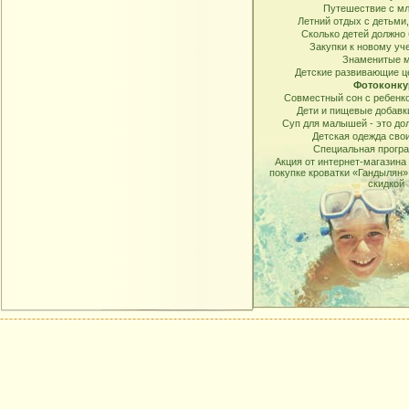
Путешествие с м
Летний отдых с детьми,
Сколько детей должно
Закупки к новому уч
Знаменитые 
Детские развивающие ц
Фотоконку
Совместный сон с ребенк
Дети и пищевые добавки
Суп для малышей - это до
Детская одежда сво
Специальная прогр
Акция от интернет-магазина
покупке кроватки «Гандылян
скидкой