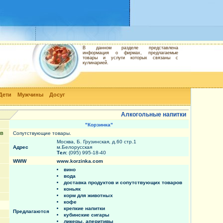
В данном разделе представлена
информация о фирмах, предлагаемые
товары и услуги которых связаны с
кулинарией.
Дети
Мужчины
Досуг
Алкогольные напитки
"Корзинка"
ов
Сопутствующие товары.
Москва, Б. Грузинская, д.60 стр.1
Адрес
м.Белорусская
Тел:
(095) 995-18-40
WWW
www.korzinka.com
вино
вода
доставка продуктов и сопутствующих товаров
коньяк
корм для животных
кофе
крепкие напитки
Предлагаются
кубинские сигары
ликеры, аперитивы