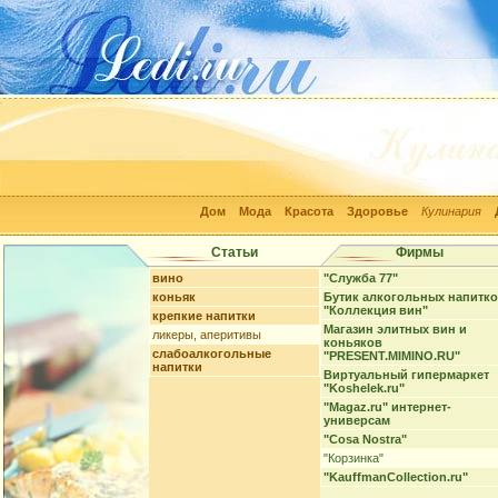
Дом
Мода
Красота
Здоровье
Кулинария
Статьи
Фирмы
вино
"Служба 77"
коньяк
Бутик алкогольных напитк
"Коллекция вин"
крепкие напитки
Магазин элитных вин и
ликеры, аперитивы
коньяков
слабоалкогольные
"PRESENT.MIMINO.RU"
напитки
Виртуальный гипермаркет
"Koshelek.ru"
"Magaz.ru" интернет-
универсам
"Cosa Nostra"
"Корзинка"
"KauffmanCollection.ru"