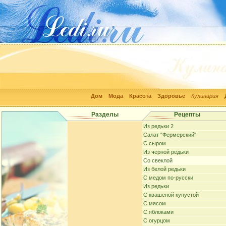
Дом
Мода
Красота
Здоровье
Кулинария
Разделы
Рецепты
Из редьки 2
Салат "Фермерский"
С сыром
Из черной редьки
Cо свеклой
Из белой редьки
С медом по-русски
Из редьки
С квашеной купустой
С мясом
С яблоками
С огурцом