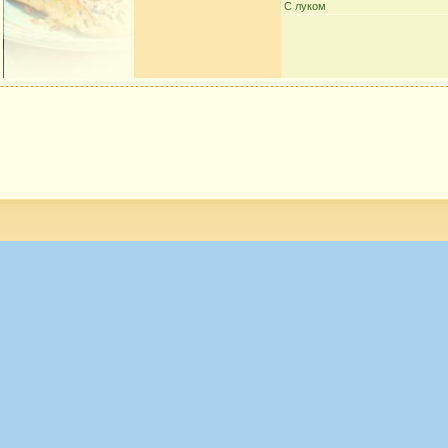
С луком