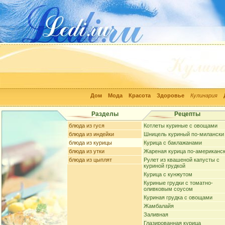
Дом
Мода
Красота
Здоровье
Кулинария
Разделы
Рецепты
блюда из гуся
Котлеты куриные с овощами
блюда из индейки
Шницель куриный по-милански
блюда из курицы
Курица с баклажанами
блюда из утки
Жареная курица по-американс
блюда из цыплят
Рулет из квашеной капусты с
куриной грудкой
Курица с кунжутом
Куриные грудки с томатно-
оливковым соусом
Куриная грудка с овощами
Жамбалайя
Заливная
Глазированная курица