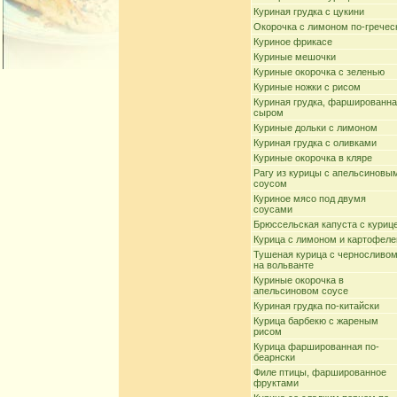
Куриная грудка с цукини
Окорочка с лимоном по-гречес
Куриное фрикасе
Куриные мешочки
Куриные окорочка с зеленью
Куриные ножки с рисом
Куриная грудка, фаршированн
сыром
Куриные дольки с лимоном
Куриная грудка с оливками
Куриные окорочка в кляре
Рагу из курицы с апельсиновы
соусом
Куриное мясо под двумя
соусами
Брюссельская капуста с куриц
Курица с лимоном и картофел
Тушеная курица с черносливо
на вольванте
Куриные окорочка в
апельсиновом соусе
Куриная грудка по-китайски
Курица барбекю с жареным
рисом
Курица фаршированная по-
беарнски
Филе птицы, фаршированное
фруктами