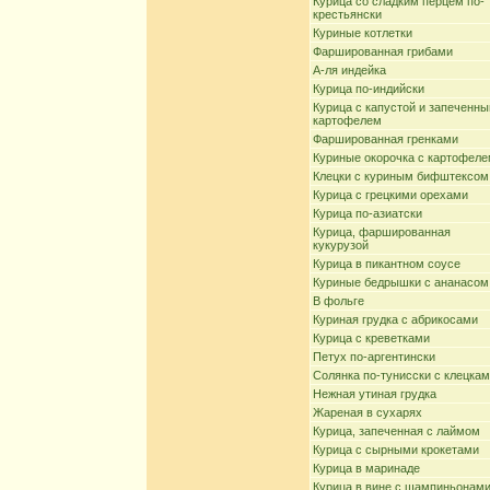
Курица со сладким перцем по-
крестьянски
Куриные котлетки
Фаршированная грибами
А-ля индейка
Курица по-индийски
Курица с капустой и запеченн
картофелем
Фаршированная гренками
Куриные окорочка с картофел
Клецки с куриным бифштексом
Курица с грецкими орехами
Курица по-азиатски
Курица, фаршированная
кукурузой
Курица в пикантном соусе
Куриные бедрышки с ананасом
В фольге
Куриная грудка с абрикосами
Курица с креветками
Петух по-аргентински
Солянка по-тунисски с клецка
Нежная утиная грудка
Жареная в сухарях
Курица, запеченная с лаймом
Курица с сырными крокетами
Курица в маринаде
Курица в вине с шампиньонам