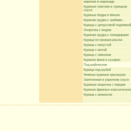
жареная в маринаде
Куриные ломтики в турецком
соусе
Куриные бедра в беконе
Куриная грудка с грибами
Курица с цитрусовой подливко
Окорочка с медом
Куриная грудка с помидорами
Курица по-провансальски
Курица с капустой
Курица с мятой
Курица с лимоном
Куриное филе в сухарях
Под майонезом
Курица под шубой
Нежные куриные крылышки
Запеченная в укропном соусе
Куриные окорочка с перцем
Куриное фрикасе классическое
Курица с ананасом