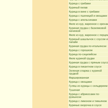
Курица с грибами
Куриный пилав
Курица в вине с грибами
Курица с пшеницей и овощами
Курица с апельсинами
Филе из кур, жаренное с ореха
Куриная грудка с базиликовой
начинкой
Филе из кур, жаренное с перце
Куриный шашлычок с соусом и
папайи
Куриная грудка по-итальянски
Курица с горошком
Курица по-сицилийски
Филе куриной грудки
Куриная грудка с пряным соус
Курица в пикантном соусе
Зеленая спаржа с куриной
грудкой
Фаршированная
Курица с овощами
Гуляш из курицы с сельдереем
Тушеная
Курица с абрикосами по-
румынски
Курица с лимоном и тимьяном
Куриные окорочка в соусе