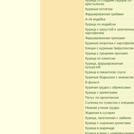
Курица со сладким перцем по-
крестьянски
Куриные котлетки
Фаршированная грибами
А-ля индейка
Курица по-индийски
Курица с капустой и запеченн
картофелем
Фаршированная гренками
Куриные окорочка с картофеле
Клецки с куриным бифштексом
Курица с грецкими орехами
Курица по-азиатски
Курица, фаршированная
кукурузой
Курица в пикантном соусе
Куриные бедрышки с ананасом
В фольге
Куриная грудка с абрикосами
Курица с креветками
Петух по-аргентински
Солянка по-тунисски с клецкам
Нежная утиная грудка
Жареная в сухарях
Курица, запеченная с лаймом
Курица с сырными крокетами
Курица в маринаде
Курица в вине с шампиньонами