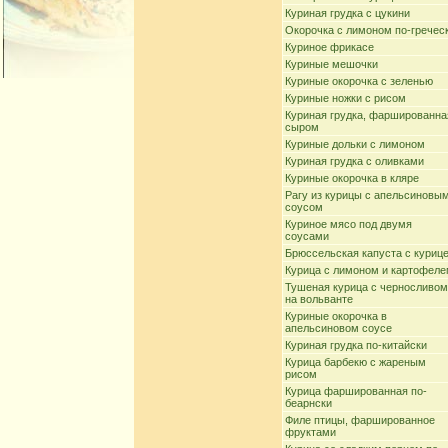
Куриная грудка с цукини
Окорочка с лимоном по-гречес
Куриное фрикасе
Куриные мешочки
Куриные окорочка с зеленью
Куриные ножки с рисом
Куриная грудка, фаршированна
сыром
Куриные дольки с лимоном
Куриная грудка с оливками
Куриные окорочка в кляре
Рагу из курицы с апельсиновы
соусом
Куриное мясо под двумя
соусами
Брюссельская капуста с куриц
Курица с лимоном и картофел
Тушеная курица с черносливом
на вольванте
Куриные окорочка в
апельсиновом соусе
Куриная грудка по-китайски
Курица барбекю с жареным
рисом
Курица фаршированная по-
беарнски
Филе птицы, фаршированное
фруктами