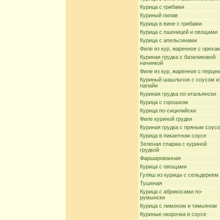
Курица с грибами
Куриный пилав
Курица в вине с грибами
Курица с пшеницей и овощами
Курица с апельсинами
Филе из кур, жаренное с ореха
Куриная грудка с базиликовой
начинкой
Филе из кур, жаренное с перце
Куриный шашлычок с соусом и
папайи
Куриная грудка по-итальянски
Курица с горошком
Курица по-сицилийски
Филе куриной грудки
Куриная грудка с пряным соус
Курица в пикантном соусе
Зеленая спаржа с куриной
грудкой
Фаршированная
Курица с овощами
Гуляш из курицы с сельдереем
Тушеная
Курица с абрикосами по-
румынски
Курица с лимоном и тимьяном
Куриные окорочка в соусе