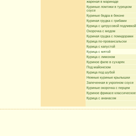
жареная в маринаде
Куриные ломтики в турецком
соусе
Куриные бедра в беконе
Куриная грудка с грибами
Курица с цитрусовой подливкой
Окорочка с медом
Куриная грудка с помидорами
Курица по-провансальски
Курица с капустой
Курица с мятой
Курица с лимоном
Куриное филе в сухарях
Под майонезом
Курица под шубой
Нежные куриные крылышки
Запеченная в укропном соусе
Куриные окорочка с перцем
Куриное фрикасе классическое
Курица с ананасом