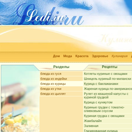
Дом
Мода
Красота
Здоровье
Кулинария
Разделы
Рецепты
блюда из гуся
Котлеты куриные с овощами
блюда из индейки
Шницель куриный по-милански
блюда из курицы
Курица с баклажанами
блюда из утки
Жареная курица по-американс
блюда из цыплят
Рулет из квашеной капусты с
куриной грудкой
Курица с кунжутом
Куриные грудки с томатно-
оливковым соусом
Куриная грудка с овощами
Жамбалайя
Заливная
Глазированная курица