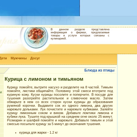
В данном разделе представлена
информация о фирмах, предлагаемые
товары и услуги которых связаны с
кулинарией.
Дети
Мужчины
Досуг
Блюда из птицы
Курица с лимоном и тимьяном
Курицу помойте, вытрите насухо и разделите на 8 частей. Тимьян
помойте, листики общипайте. Половину этой смеси втотрите под
ки
куриную кожу. Куски курицы посолите и поперчите. В посуде для
тушения разогрейте растительное и сливочное масло. Затем
обжарьте в нем со всех сторон куски курицы до образования
румяной корочки. Выдавите сок из одного лимона, два других
нарежьте дольками. Лук почистите и нарежьте кубиками. Залейте
курицу лимонным соком и вином. Добавьте ломтики лимона и
кубики лука. Тушите под крышкой на среднем огне около 25 минут.
Розмарин и шалфей помойте и нарежьте. Добавьте тимьян и этой
смесью посыпьте курицу за 5 минут до окончания тушения.
курица для жарки - 1.2 кг