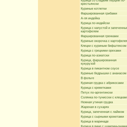
Курица со сладким перцем по-
крестьянски
Куриные котлетки
Фаршированная грибами
А-ля индейка
Курица по-индийски
Курица с капустой и запеченн
картофелем
Фаршированная гренками
Куриные окорочка с картофеле
Клецки с куриным бифштексом
Курица с грецкими орехами
Курица по-азиатски
Курица, фаршированная
кукурузой
Курица в пикантном соусе
Куриные бедрышки с ананасом
В фольге
Куриная грудка с абрикосами
Курица с креветками
Петух по-аргентински
Солянка по-тунисски с клецкам
Нежная утиная грудка
Жареная в сухарях
Курица, запеченная с лаймом
Курица с сырными крокетами
Курица в маринаде
Курица в вине с шампиньонами