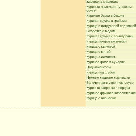
жареная в маринаде
Куриные ломтики в турецком
соусе
Куриные бедра в беконе
Куриная грудка с грибами
Курица с цитрусовой подливкой
Окорочка с медом
Куриная грудка с помидорами
Курица по-провансальски
Курица с капустой
Курица с мятой
Курица с лимоном
Куриное филе в сухарях
Под майонезом
Курица под шубой
Нежные куриные крылышки
Запеченная в укропном соусе
Куриные окорочка с перцем
Куриное фрикасе классическое
Курица с ананасом