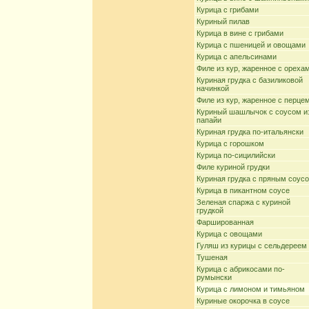
Курица с грибами
Куриный пилав
Курица в вине с грибами
Курица с пшеницей и овощами
Курица с апельсинами
Филе из кур, жаренное с ореха
Куриная грудка с базиликовой
начинкой
Филе из кур, жаренное с перце
Куриный шашлычок с соусом и
папайи
Куриная грудка по-итальянски
Курица с горошком
Курица по-сицилийски
Филе куриной грудки
Куриная грудка с пряным соус
Курица в пикантном соусе
Зеленая спаржа с куриной
грудкой
Фаршированная
Курица с овощами
Гуляш из курицы с сельдереем
Тушеная
Курица с абрикосами по-
румынски
Курица с лимоном и тимьяном
Куриные окорочка в соусе