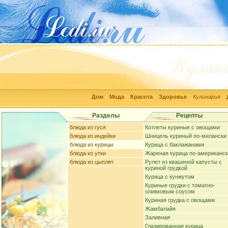
Дом
Мода
Красота
Здоровье
Кулинария
Разделы
Рецепты
блюда из гуся
Котлеты куриные с овощами
блюда из индейки
Шницель куриный по-милански
блюда из курицы
Курица с баклажанами
блюда из утки
Жареная курица по-американс
блюда из цыплят
Рулет из квашеной капусты с
куриной грудкой
Курица с кунжутом
Куриные грудки с томатно-
оливковым соусом
Куриная грудка с овощами
Жамбалайя
Заливная
Глазированная курица