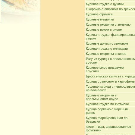
Куриная грудка с цукини
Окорочка с лимоном по-гречес
Куриное фрикасе
Куриные мешочки
Куриные окорочка с зеленью
Куриные ножки с рисом
Куриная грудка, фаршированна
сыром
Куриные дольки с лимоном
Куриная грудка с оливками
Куриные окорочка в кляре
Рагу из курицы с апельсиновы
соусом
Куриное мясо под двумя
соусами
Брюссельская капуста с куриц
Курица с лимоном и картофел
Тушеная курица с черносливом
на вольванте
Куриные окорочка в
апельсиновом соусе
Куриная грудка по-китайски
Курица барбекю с жареным
рисом
Курица фаршированная по-
беарнски
Филе птицы, фаршированное
фруктами