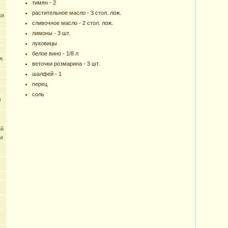
тимян - 2
растительное масло - 3 стол. лож.
ки
сливочное масло - 2 стол. лож.
лимоны - 3 шт.
луковицы
белое вино - 1/8 л
я
веточки розмарина - 3 шт.
шалфей - 1
перец
соль
м
ей
ем