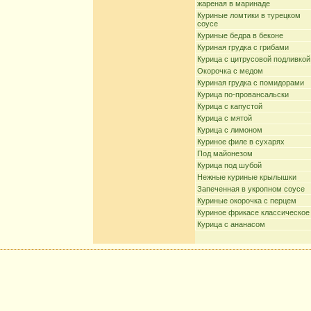
жареная в маринаде
Куриные ломтики в турецком
соусе
Куриные бедра в беконе
Куриная грудка с грибами
Курица с цитрусовой подливкой
Окорочка с медом
Куриная грудка с помидорами
Курица по-провансальски
Курица с капустой
Курица с мятой
Курица с лимоном
Куриное филе в сухарях
Под майонезом
Курица под шубой
Нежные куриные крылышки
Запеченная в укропном соусе
Куриные окорочка с перцем
Куриное фрикасе классическое
Курица с ананасом