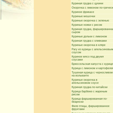
Куриная грудка с цукини
Окорочка с лимоном по-гречес
Куриное фрикасе
Куриные мешочки
Куриные окорочка с зеленью
Куриные ножки с рисом
Куриная грудка, фаршированна
сыром
Куриные дольки с лимоном
Куриная грудка с оливками
Куриные окорочка в кляре
Рагу из курицы с апельсиновы
соусом
Куриное мясо под двумя
соусами
Брюссельская капуста с куриц
Курица с лимоном и картофеле
Тушеная курица с черносливом
на вольванте
Куриные окорочка в
апельсиновом соусе
Куриная грудка по-китайски
Курица барбекю с жареным
рисом
Курица фаршированная по-
беарнски
Филе птицы, фаршированное
фруктами