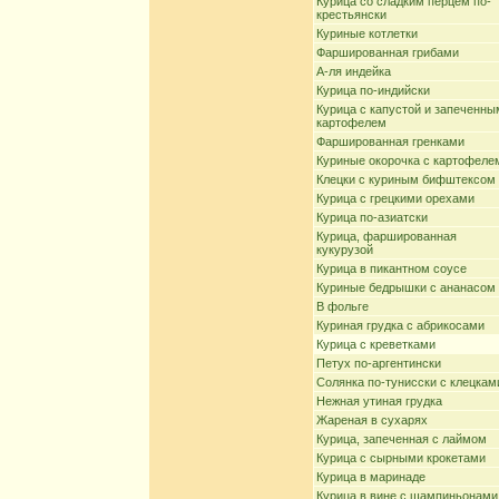
Курица со сладким перцем по-
крестьянски
Куриные котлетки
Фаршированная грибами
А-ля индейка
Курица по-индийски
Курица с капустой и запеченны
картофелем
Фаршированная гренками
Куриные окорочка с картофеле
Клецки с куриным бифштексом
Курица с грецкими орехами
Курица по-азиатски
Курица, фаршированная
кукурузой
Курица в пикантном соусе
Куриные бедрышки с ананасом
В фольге
Куриная грудка с абрикосами
Курица с креветками
Петух по-аргентински
Солянка по-тунисски с клецкам
Нежная утиная грудка
Жареная в сухарях
Курица, запеченная с лаймом
Курица с сырными крокетами
Курица в маринаде
Курица в вине с шампиньонами