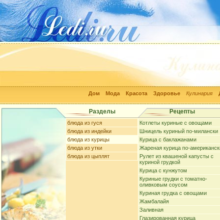
Дом
Мода
Красота
Здоровье
Кулинария
Разделы
Рецепты
блюда из гуся
Котлеты куриные с овощами
блюда из индейки
Шницель куриный по-милански
блюда из курицы
Курица с баклажанами
блюда из утки
Жареная курица по-американск
блюда из цыплят
Рулет из квашеной капусты с
куриной грудкой
Курица с кунжутом
Куриные грудки с томатно-
оливковым соусом
Куриная грудка с овощами
Жамбалайя
Заливная
Глазированная курица