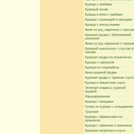
Курица с грибами
Куриный пилав
Курица в вине с грибами
Курица с пшеницей и овощами
Курица с апельсинами
Филе из кур, жаренное с ореха
Куриная грудка с базиликовой
начинкой
Филе из кур, жаренное с перце
Куриный шашлычок с соусом и
папайи
Куриная грудка по-итальянски
Курица с горошком
Курица по-сицилийски
Филе куриной грудки
Куриная грудка с пряным соус
Курица в пикантном соусе
Зеленая спаржа с куриной
грудкой
Фаршированная
Курица с овощами
Гуляш из курицы с сельдереем
Тушеная
Курица с абрикосами по-
румынски
Курица с лимоном и тимьяном
Куриные окорочка в соусе