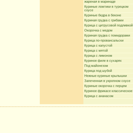
жареная в маринаде
Куриные ломтики в турецком
соусе
Куриные бедра в беконе
Куриная грудка с грибами
Курица с цитрусовой подливкой
Окорочка с медом
Куриная грудка с помидорами
Курица по-провансальски
Курица с капустой
Курица с мятой
Курица с лимоном
Куриное филе в сухарях
Под майонезом
Курица под шубой
Нежные куриные крылышки
Запеченная в укропном соусе
Куриные окорочка с перцем
Куриное фрикасе классическое
Курица с ананасом