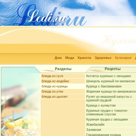
Дом
Мода
Красота
Здоровье
Кулинария
Разделы
Рецепты
блюда из гуся
Котлеты куриные с овощами
блюда из индейки
Шницель куриный по-милански
блюда из курицы
Курица с баклажанами
блюда из утки
Жареная курица по-американск
блюда из цыплят
Рулет из квашеной капусты с
куриной грудкой
Курица с кунжутом
Куриные грудки с томатно-
оливковым соусом
Куриная грудка с овощами
Жамбалайя
Заливная
Глазированная курица