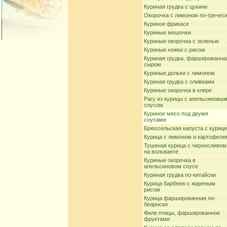
Куриная грудка с цукини
Окорочка с лимоном по-гречес
Куриное фрикасе
Куриные мешочки
Куриные окорочка с зеленью
Куриные ножки с рисом
Куриная грудка, фаршированна
сыром
Куриные дольки с лимоном
Куриная грудка с оливками
Куриные окорочка в кляре
Рагу из курицы с апельсиновы
соусом
Куриное мясо под двумя
соусами
Брюссельская капуста с куриц
Курица с лимоном и картофеле
Тушеная курица с черносливом
на вольванте
Куриные окорочка в
апельсиновом соусе
Куриная грудка по-китайски
Курица барбекю с жареным
рисом
Курица фаршированная по-
беарнски
Филе птицы, фаршированное
фруктами