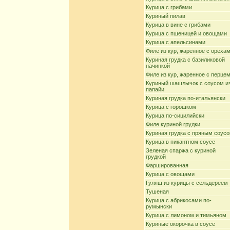
Курица с грибами
Куриный пилав
Курица в вине с грибами
Курица с пшеницей и овощами
Курица с апельсинами
Филе из кур, жаренное с ореха
Куриная грудка с базиликовой
начинкой
Филе из кур, жаренное с перце
Куриный шашлычок с соусом и
папайи
Куриная грудка по-итальянски
Курица с горошком
Курица по-сицилийски
Филе куриной грудки
Куриная грудка с пряным соус
Курица в пикантном соусе
Зеленая спаржа с куриной
грудкой
Фаршированная
Курица с овощами
Гуляш из курицы с сельдереем
Тушеная
Курица с абрикосами по-
румынски
Курица с лимоном и тимьяном
Куриные окорочка в соусе