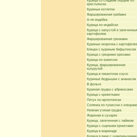
Курица со сладким перцем по-
крестьянски
Куриные котлетки
Фаршированная грибами
А-ля индейка
Курица по-индийски
Курица с капустой и запеченны
картофелем
Фаршированная гренками
Куриные окорочка с картофеле
Клецки с куриным бифштексом
Курица с грецкими орехами
Курица по-азиатски
Курица, фаршированная
кукурузой
Курица в пикантном соусе
Куриные бедрышки с ананасом
В фольге
Куриная грудка с абрикосами
Курица с креветками
Петух по-аргентински
Солянка по-тунисски с клецкам
Нежная утиная грудка
Жареная в сухарях
Курица, запеченная с лаймом
Курица с сырными крокетами
Курица в маринаде
Курица в вине с шампиньонами