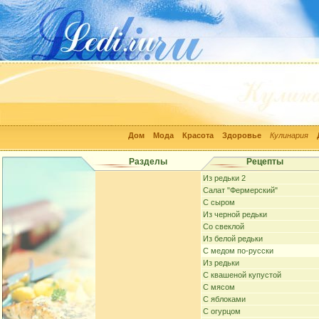
Дом
Мода
Красота
Здоровье
Кулинария
Разделы
Рецепты
Из редьки 2
Салат "Фермерский"
С сыром
Из черной редьки
Cо свеклой
Из белой редьки
С медом по-русски
Из редьки
С квашеной купустой
С мясом
С яблоками
С огурцом