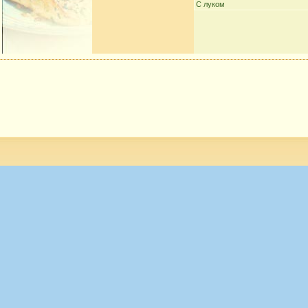
С луком