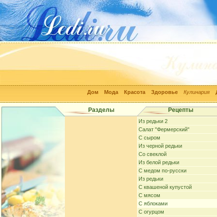
Дом
Мода
Красота
Здоровье
Кулинария
Разделы
Рецепты
Из редьки 2
Салат "Фермерский"
С сыром
Из черной редьки
Cо свеклой
Из белой редьки
С медом по-русски
Из редьки
С квашеной купустой
С мясом
С яблоками
С огурцом