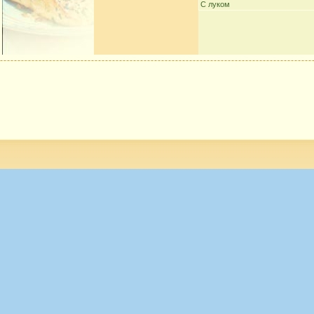
С луком