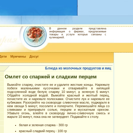
В данном разделе представлена
информация о фирмах, предлагаемые
товары и услуги которых связаны с
кулинарией.
Дети
Мужчины
Досуг
Блюда из молочных продуктов и яиц
Омлет со спаржей и сладким перцем
Вымойте спаржу, очистите ее и удалите жесткие концы. Нарежьте
побеги маленькими кусочками и отваривайте в кипящей
подсоленной воде белую спаржу 10 минут, а зеленую 6 минут.
Обдайте холодной водой. Вымойте красный и желтый перец,
почистите их и нарежьте полосками. Очистите лук и нарежьте ее
кубиками. Разогрейте на сковороде сливочное масло, поджарьте в
нем овощи 5 минут, посолите и поперчите. Перемешайте яйца со
сливками и приправьте солью, перцем и мускатным орехом.
Убавьте огонь, влейте в сковороду яично-сливочную смесь и
жарьте 10 минут, пока она не затвердеет. Подавайте к столу.
белая и зеленая спаржа - 300 гр
красный сладкий перец - 100 гр