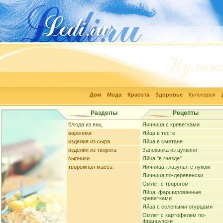
Дом
Мода
Красота
Здоровье
Кулинария
Разделы
Рецепты
блюда из яиц
Яичница с креветками
вареники
Яйца в тесте
изделия из сыра
Яйца в сметане
изделия из творога
Запеканка из цуккини
сырники
Яйца "в гнезде"
творожная масса
Яичница-глазунья с луком
Яичница по-деревенски
Омлет с творогом
Яйца, фаршированные
креветками
Яйца с солеными огурцами
Омлет с картофелем по-
французски