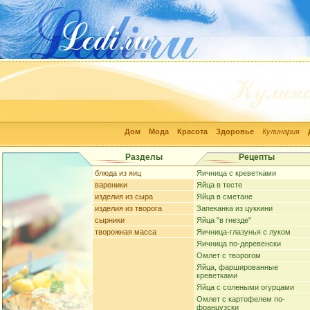
Дом
Мода
Красота
Здоровье
Кулинария
Разделы
Рецепты
блюда из яиц
Яичница с креветками
вареники
Яйца в тесте
изделия из сыра
Яйца в сметане
изделия из творога
Запеканка из цуккини
сырники
Яйца "в гнезде"
творожная масса
Яичница-глазунья с луком
Яичница по-деревенски
Омлет с творогом
Яйца, фаршированные
креветками
Яйца с солеными огурцами
Омлет с картофелем по-
французски