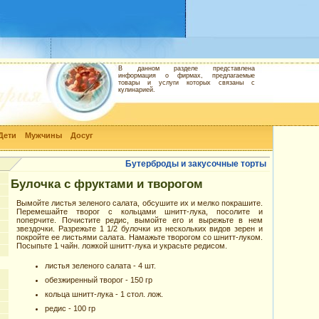
В данном разделе представлена
информация о фирмах, предлагаемые
товары и услуги которых связаны с
кулинарией.
Дети
Мужчины
Досуг
Бутерброды и закусочные торты
Булочка с фруктами и творогом
Вымойте листья зеленого салата, обсушите их и мелко покрашите.
Перемешайте творог с кольцами шнитт-лука, посолите и
поперчите. Почистите редис, вымойте его и вырежьте в нем
звездочки. Разрежьте 1 1/2 булочки из нескольких видов зерен и
покройте ее листьями салата. Намажьте творогом со шнитт-луком.
Посыпьте 1 чайн. ложкой шнитт-лука и украсьте редисом.
м
листья зеленого салата - 4 шт.
обезжиренный творог - 150 гр
кольца шнитт-лука - 1 стол. лож.
редис - 100 гр