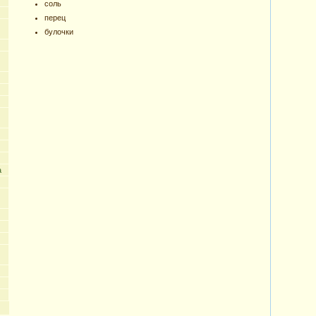
соль
перец
булочки
а