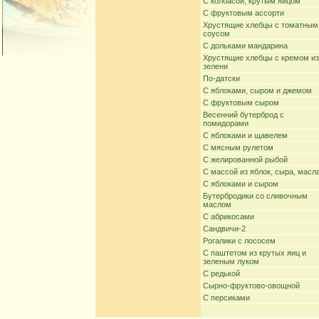
С колбасой, крутым яйцом
С фруктовым ассорти
Хрустящие хлебцы с томатным
соусом
С дольками мандарина
Хрустящие хлебцы с кремом из
зелени
По-датски
С яблоками, сыром и джемом
С фруктовым сыром
Весенний бутерброд с
помидорами
С яблоками и щавелем
С мясным рулетом
С желированной рыбой
С массой из яблок, сыра, масл
С яблоками и сыром
Бутербродики со сливочным
маслом
С абрикосами
Сандвичи-2
Рогалики с лососем
С паштетом из крутых яиц и
зеленым луком
С редькой
Сырно-фруктово-овощной
С персиками