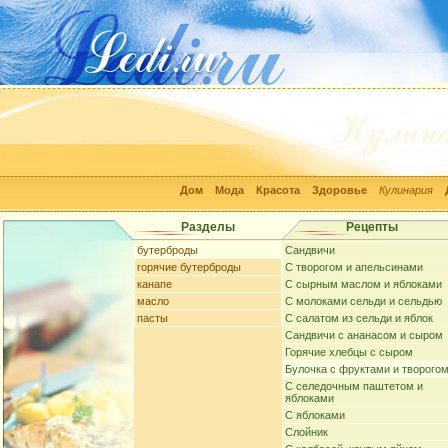
Дом
Мода
Красота
Здоровье
Кулинария
Разделы
Рецепты
бутерброды
Сандвичи
горячие бутерброды
С творогом и апельсинами
канапе
С сырным маслом и яблоками
масло
С молоками сельди и сельдью
пасты
С салатом из сельди и яблок
Сандвичи с ананасом и сыром
Горячие хлебцы с сыром
Булочка с фруктами и творого
С селедочным паштетом и
яблоками
С яблоками
Слойник