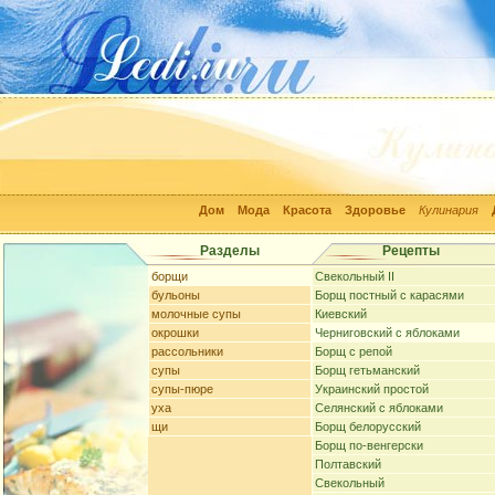
Дом
Мода
Красота
Здоровье
Кулинария
Разделы
Рецепты
борщи
Свекольный II
бульоны
Борщ постный с карасями
молочные супы
Киевский
окрошки
Черниговский с яблоками
рассольники
Борщ с репой
супы
Борщ гетьманский
супы-пюре
Украинский простой
уха
Селянский с яблоками
щи
Борщ белорусский
Борщ по-венгерски
Полтавский
Свекольный