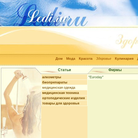
Дом
Мода
Красота
Здоровье
Кулинария
Статьи
Фирмы
алкометры
"Euroday"
биопрепараты
медицинская одежда
медицинская техника
ортопедические изделия
товары для здоровья