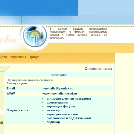
В данном разделе представлена
информация о фирмах, предлагаемые
товары и услуги которых связаны со
здоровьем.
Дети
Мужчины
Досуг
Снижение веса
"Newnails"
Наращивание мышечной массы.
Выезд на дом.
Email
newnails@yandex.ru
WWW
www.newnails.narod.ru
антицеллюлитная программа
ароматерапия
коррекция фигуры
Предлагаются
маникюр
наращивание ногтей
омоложение и подтяжка кожи
педикюр
ой