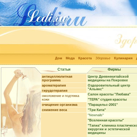
Дом
Мода
Красота
Здоровье
Кулинария
Статьи
Фирмы
антицеллюлитная
Центр Древнекитайской
программа
медицины на Покровке
ароматерапия
Оздоровительный центр
"Альянс"
гирудотерапия
Салон красоты "Любава"
омоложение и подтяжка
кожи
"ТЕРА" студия красоты
очищение организма
"Парацельс-2001"
снижение веса
"Три Кита"
"Newnails"
"Вселенная красоты"
"Тапиа" клиника пластическ
хирургии и эстетической
медицины