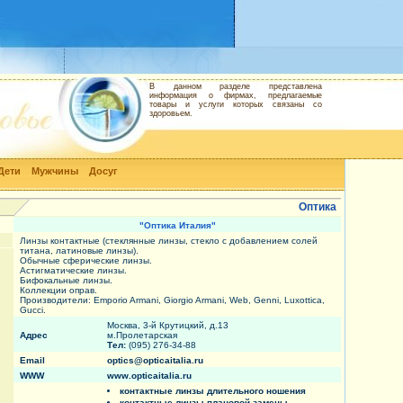
В данном разделе представлена
информация о фирмах, предлагаемые
товары и услуги которых связаны со
здоровьем.
Дети
Мужчины
Досуг
Оптика
"Оптика Италия"
Линзы контактные (стеклянные линзы, стекло с добавлением солей
титана, латиновые линзы).
Обычные сферические линзы.
Астигматические линзы.
Бифокальные линзы.
Коллекции оправ.
Производители: Emporio Armani, Giorgio Armani, Web, Genni, Luxottica,
Gucci.
Москва, 3-й Крутицкий, д.13
Адрес
м.Пролетарская
Тел:
(095) 276-34-88
Email
optics@opticaitalia.ru
WWW
www.opticaitalia.ru
контактные линзы длительного ношения
контактные линзы плановой замены