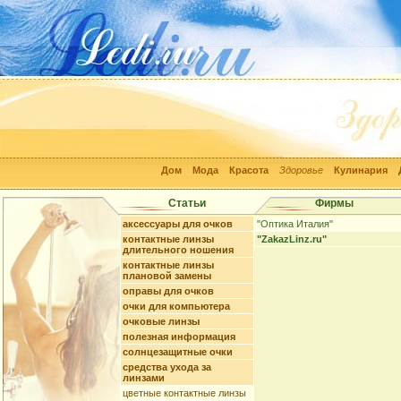
Дом
Мода
Красота
Здоровье
Кулинария
Статьи
Фирмы
аксессуары для очков
"Оптика Италия"
контактные линзы
"ZakazLinz.ru"
длительного ношения
контактные линзы
плановой замены
оправы для очков
очки для компьютера
очковые линзы
полезная информация
солнцезащитные очки
средства ухода за
линзами
цветные контактные линзы