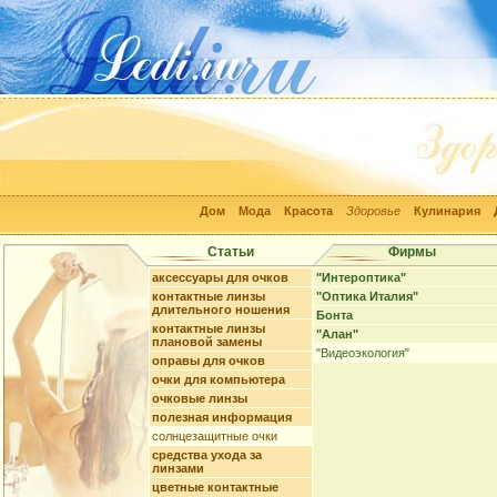
Дом
Мода
Красота
Здоровье
Кулинария
Статьи
Фирмы
аксессуары для очков
"Интероптика"
контактные линзы
"Оптика Италия"
длительного ношения
Бонта
контактные линзы
"Алан"
плановой замены
"Видеоэкология"
оправы для очков
очки для компьютера
очковые линзы
полезная информация
солнцезащитные очки
средства ухода за
линзами
цветные контактные