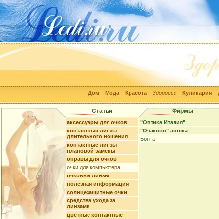
Дом
Мода
Красота
Здоровье
Кулинария
Статьи
Фирмы
аксессуары для очков
"Оптика Италия"
контактные линзы
"Очаково" аптека
длительного ношения
Бонта
контактные линзы
плановой замены
оправы для очков
очки для компьютера
очковые линзы
полезная информация
солнцезащитные очки
средства ухода за
линзами
цветные контактные