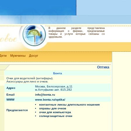
В данном разделе представлена
информация о фирмах, предлагаемые
товары и услуги которых связаны со
здоровьем.
Дети
Мужчины
Досуг
Оптика
Бонта
Очки для водителей (антифары).
Аксессуары для линз и очков.
Москва, Белозерская, д.11
Адрес
м.Алтуфьево авт. 815,282
Email
info@bonta.ru
WWW
www.bonta.ru/optika/
контактные линзы длительного ношения
оправы для очков
Предлагаются
очки для компьютера
солнцезащитные очки