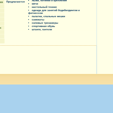
лыжи, ботинки и крепления
Предлагаются
зин
мячи
настольный теннис
одежда для занятий бодибилдингом и
фитнессом
палатки, спальные мешки
самокаты
силовые тренажеры
спортивная обувь
н
штанги, гантели