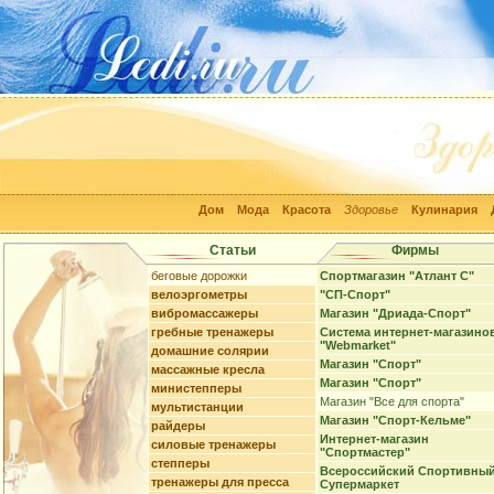
Дом
Мода
Красота
Здоровье
Кулинария
Статьи
Фирмы
беговые дорожки
Спортмагазин "Атлант С"
велоэргометры
"СП-Спорт"
вибромассажеры
Магазин "Дриада-Спорт"
гребные тренажеры
Система интернет-магазино
"Webmarket"
домашние солярии
Магазин "Спорт"
массажные кресла
Магазин "Спорт"
министепперы
Магазин "Все для спорта"
мультистанции
Магазин "Спорт-Кельме"
райдеры
Интернет-магазин
силовые тренажеры
"Спортмастер"
степперы
Всероссийский Спортивны
тренажеры для пресса
Супермаркет