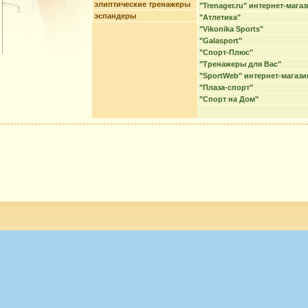
элиптические тренажеры
"Trenager.ru" интернет-мага
эспандеры
"Атлетика"
"Vikonika Sports"
"Galasport"
"Спорт-Плюс"
"Тренажеры для Вас"
"SportWeb" интернет-магази
"Плаза-спорт"
"Спорт на Дом"