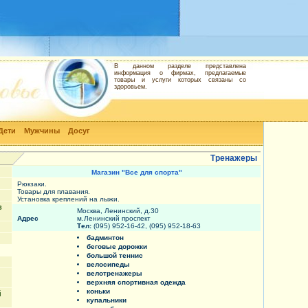
В данном разделе представлена
информация о фирмах, предлагаемые
товары и услуги которых связаны со
здоровьем.
Дети
Мужчины
Досуг
Тренажеры
Магазин "Все для спорта"
Рюкзаки.
Товары для плавания.
Установка креплений на лыжи.
в
Москва, Ленинский, д.30
Адрес
м.Ленинский проспект
Тел:
(095) 952-16-42, (095) 952-18-63
бадминтон
беговые дорожки
большой теннис
велосипеды
велотренажеры
верхняя спортивная одежда
коньки
й
купальники