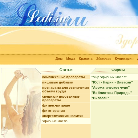
Дом
Мода
Красота
Здоровье
Кулинария
Статьи
Фирмы
комплексные препараты
"Мир эфирных масел"
пищевые добавки
"Юст - Нарин - Вивасан"
препараты для увеличения
"Ароматическое чудо"
объема груди
"Библиотека Природы"
специализированные
"Вивасан"
препараты
фитнес-питание
фитотерапия
энергетические напитки
эфирные масла