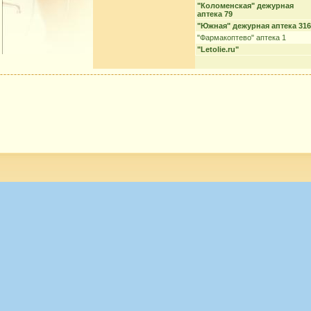
"Коломенская" дежурная
аптека 79
"Южная" дежурная аптека 316
"Фармакоптево" аптека 1
"Letolie.ru"