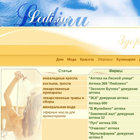
Дом
Мода
Красота
Здоровье
Кулинария
Статьи
Фирмы
инвалидные кресла
"Аптека на Лесной улице"
костыли, трости
Аптека 369 "Люблино"
лекарственные
"Экохелп Бутово" дежурная
препараты
аптека
лекарственные травы и
"36,6" дежурная аптека
сборы
Аптека 600
минеральная вода
"В Жулебино" аптека
эфирные масла для
"Земляной вал" дежурная
ароматерапии
аптека 12
"Луч" аптека 156
"Очаково" аптека
"Мультифарма" дежурная
аптека 8