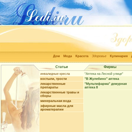
Дом
Мода
Красота
Здоровье
Кулинария
Статьи
Фирмы
инвалидные кресла
"Аптека на Лесной улице"
костыли, трости
"В Жулебино" аптека
лекарственные
"Мультифарма" дежурная
препараты
аптека 8
лекарственные травы и
сборы
минеральная вода
эфирные масла для
ароматерапии