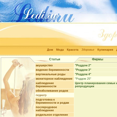
Дом
Мода
Красота
Здоровье
Кулинария
Статьи
Фирмы
акушерство
"Роддом 2"
ведение беременности
"Роддом 3"
вертикальные роды
"Роддом 4"
мониторное наблюдение
"Роддом 25"
наблюдение
Центр планирования семьи 
беременности
репродукции
обезболивание родов
педиатр
подготовка к
беременности и родам
послеродовое
наблюдение
родильное отделение