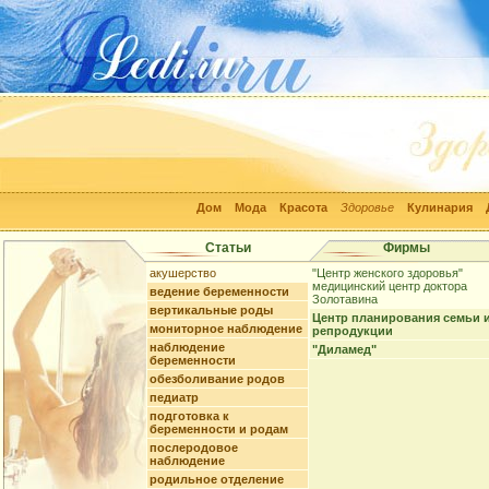
Дом
Мода
Красота
Здоровье
Кулинария
Статьи
Фирмы
акушерство
"Центр женского здоровья"
медицинский центр доктора
ведение беременности
Золотавина
вертикальные роды
Центр планирования семьи 
мониторное наблюдение
репродукции
наблюдение
"Диламед"
беременности
обезболивание родов
педиатр
подготовка к
беременности и родам
послеродовое
наблюдение
родильное отделение