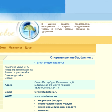
В данном разделе представлена
информация о фирмах, предлагаемые
товары и услуги которых связаны со
здоровьем.
Дети
Мужчины
Досуг
Спортивные клубы, фитнесс
"ТЕРА" студия красоты
Комплекс услуг SPA.
Инфракрасная кабинка.
Ботокс и рестилайн.
Бикини-дизайн.
Визаж.
Санкт-Петербург, Рашетова, д.6
Адрес
м.Удельная 10 минут пешком
Тел:
(095) 553-24-74
Email
tera@studiotera.ru
WWW
www.studiotera.ru
коррекция фигуры
косметологические услуги
линия косметических средств
маникюр