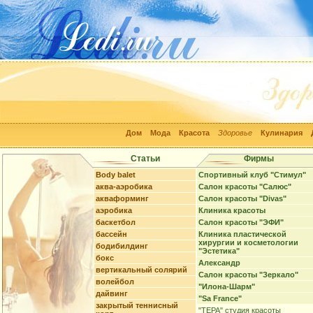
Дом
Мода
Красота
Здоровье
Кулинария
Статьи
Фирмы
Body balet
Спортивный клуб "Стимул"
аква-аэробика
Салон красоты "Салюс"
акваформинг
Салон красоты "Divas"
аэробика
Клиника красоты
баскетбол
Салон красоты "ЭФИ"
бассейн
Клиника пластической
хирургии и косметологии
бодибилдинг
"Эстетика"
бокс
Александр
вертикальный солярий
Салон красоты "Зеркало"
волейбол
"Илона-Шарм"
дайвинг
"Sa France"
закрытый теннисный
"ТЕРА" студия красоты