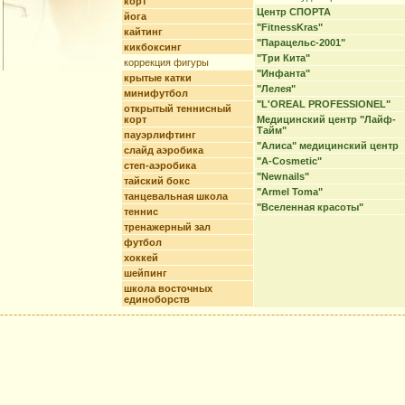
корт
Центр СПОРТА
йога
"FitnessKras"
кайтинг
"Парацельс-2001"
кикбоксинг
"Три Кита"
коррекция фигуры
"Инфанта"
крытые катки
"Лелея"
минифутбол
"L'OREAL PROFESSIONEL"
открытый теннисный
корт
Медицинский центр "Лайф-
Тайм"
пауэрлифтинг
"Алиса" медицинский центр
слайд аэробика
"A-Cosmetic"
степ-аэробика
"Newnails"
тайский бокс
"Armel Toma"
танцевальная школа
"Вселенная красоты"
теннис
тренажерный зал
футбол
хоккей
шейпинг
школа восточных
единоборств