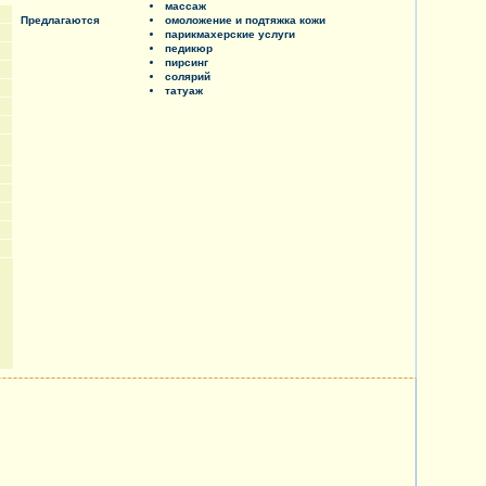
массаж
Предлагаются
омоложение и подтяжка кожи
парикмахерские услуги
педикюр
пирсинг
солярий
татуаж