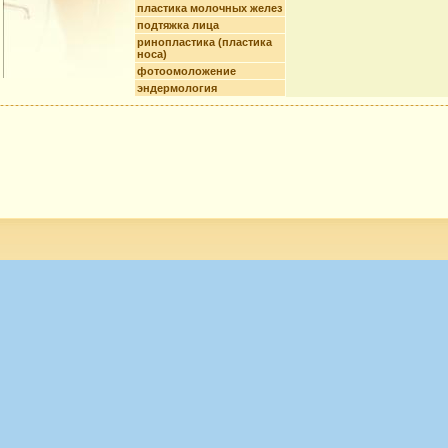
пластика молочных желез
подтяжка лица
ринопластика (пластика
носа)
фотоомоложение
эндермология