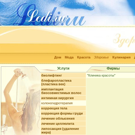
Дом
Мода
Красота
Здоровье
Кулинария
Услуги
Фирмы
биолифтинг
"Клиника красоты"
блефаропластика
(пластика век)
имплантация
биосовместимых волос
интимная хирургия
колоногидротерапия
коррекция тела
коррекция формы груди
лечение облысения
лечение целлюлита
липосакция (удаление
жира)