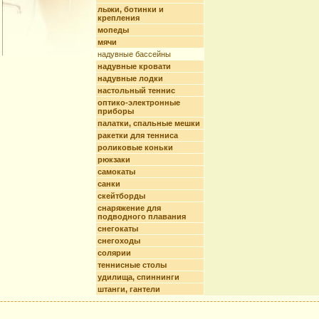
лыжи, ботинки и
крепления
мопеды
мячи
надувные бассейны
надувные кровати
надувные лодки
настольный теннис
оптико-электронные
приборы
палатки, спальные мешки
ракетки для тенниса
роликовые коньки
рюкзаки
самокаты
санки
скейтборды
снаряжение для
подводного плавания
снегокаты
снегоходы
солярии
теннисные столы
удилища, спиннинги
штанги, гантели