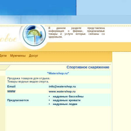
В данном разделе представлена
информация о фирмах, предлагаемые
товары и услуги которых связаны со
здоровьем.
Дети
Мужчины
Досуг
Спортивное cнаряжение
"Watershop.ru"
Продажа товаров для отдыха.
Товары водных видов спорта.
Email
info@watershop.ru
WWW
www.watershop.ru
надувные бассейны
Предлагаются
надувные кровати
надувные лодки