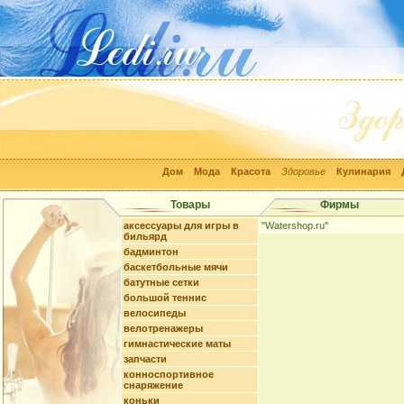
Дом
Мода
Красота
Здоровье
Кулинария
Товары
Фирмы
аксессуары для игры в
"Watershop.ru"
бильярд
бадминтон
баскетбольные мячи
батутные сетки
большой теннис
велосипеды
велотренажеры
гимнастические маты
запчасти
конноспортивное
снаряжение
коньки