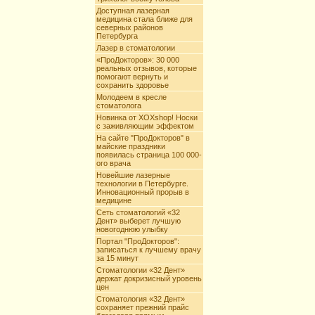
Доступная лазерная
медицина стала ближе для
северных районов
Петербурга
Лазер в стоматологии
«ПроДокторов»: 30 000
реальных отзывов, которые
помогают вернуть и
сохранить здоровье
Молодеем в кресле
стоматолога
Новинка от XOXshop! Носки
с заживляющим эффектом
На сайте "ПроДокторов" в
майские праздники
появилась страница 100 000-
ого врача
Новейшие лазерные
технологии в Петербурге.
Инновационный прорыв в
медицине
Сеть стоматологий «32
Дент» выберет лучшую
новогоднюю улыбку
Портал "ПроДокторов":
записаться к лучшему врачу
за 15 минут
Стоматологии «32 Дент»
держат докризисный уровень
цен
Стоматология «32 Дент»
сохраняет прежний прайс