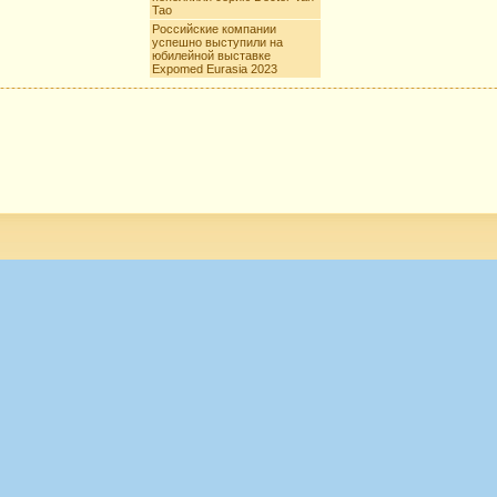
Tao
Российские компании
успешно выступили на
юбилейной выставке
Expomed Eurasia 2023