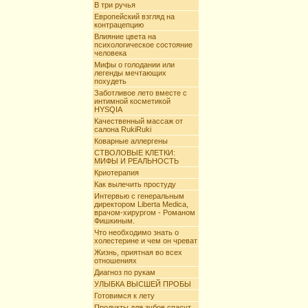
В три ручья
Европейский взгляд на
контрацепцию
Влияние цвета на
психологическое состояние
человека
Мифы о голодании или
легенды мечтающих
похудеть
Заботливое лето вместе с
интимной косметикой
HYSQIA
Качественный массаж от
салона RukiRuki
Коварные аллергены
СТВОЛОВЫЕ КЛЕТКИ:
МИФЫ И РЕАЛЬНОСТЬ
Криотерапия
Как вылечить простуду
Интервью с генеральным
директором Liberta Mediсa,
врачом-хирургом - Романом
Фишкиным.
Что необходимо знать о
холестерине и чем он чреват
Жизнь, приятная во всех
отношениях
Диагноз по рукам
УЛЫБКА ВЫСШЕЙ ПРОБЫ
Готовимся к лету
Продукты для зубов спасут