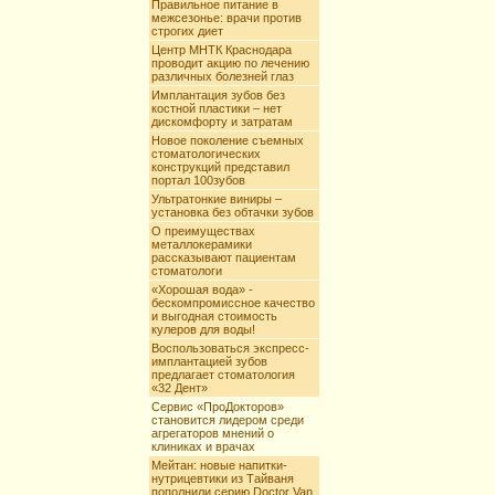
Правильное питание в
межсезонье: врачи против
строгих диет
Центр МНТК Краснодара
проводит акцию по лечению
различных болезней глаз
Имплантация зубов без
костной пластики – нет
дискомфорту и затратам
Новое поколение съемных
стоматологических
конструкций представил
портал 100зубов
Ультратонкие виниры –
установка без обтачки зубов
О преимуществах
металлокерамики
рассказывают пациентам
стоматологи
«Хорошая вода» -
бескомпромиссное качество
и выгодная стоимость
кулеров для воды!
Воспользоваться экспресс-
имплантацией зубов
предлагает стоматология
«32 Дент»
Сервис «ПроДокторов»
становится лидером среди
агрегаторов мнений о
клиниках и врачах
Мейтан: новые напитки-
нутрицевтики из Тайваня
пополнили серию Doctor Van