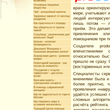
возможно
Основные пищевые
врача ориентирую
вещества
Чай - волшебный напиток
мере, учитывают 
Здоровье зависит от месяца
людей интересуют
рождения
лишь потом — ле
Как приучиться к порядку
Как уберечься от гриппа
приём. Это делае
зимой
привлечения кл
Сноуборд - развлечение для
реальных Леди!
помощником при по
Кальян - иллюзия
безвредности.
Создатели prodo
Доказано! Женщины с
впечатлениями 
пышными формами умнее!
относительно быс
Ананасовая диета - развеем
мифы!
пришло не сразу.
Новогодний праздник - как
(восторженных или
потом не пожалеть!
Похудение с «сауна-
Специалисты серв
эффектом» – доступно
всем!
мнениями была и 
Бросаем курить -
электронная сигарета
более приятно, 
В помощь современной
проявления «накру
женщине
удаётся успешно 
Как не задохнуться от гари в
Москве
сложных алгорит
Как пережить жару в
расчёта рейтинга
условиях мегаполиса
Турецкий Центр помощи
доверие пациент