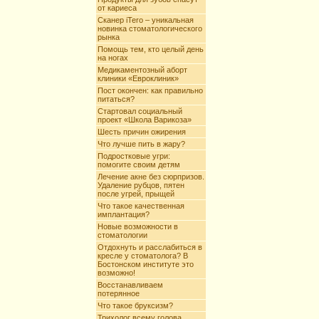
от кариеса
Сканер iTero – уникальная
новинка стоматологического
рынка
Помощь тем, кто целый день
на ногах
Медикаментозный аборт
клиники «Евроклиник»
Пост окончен: как правильно
питаться?
Стартовал социальный
проект «Школа Варикоза»
Шесть причин ожирения
Что лучше пить в жару?
Подростковые угри:
помогите своим детям
Лечение акне без сюрпризов.
Удаление рубцов, пятен
после угрей, прыщей
Что такое качественная
имплантация?
Новые возможности в
стоматологии
Отдохнуть и расслабиться в
кресле у стоматолога? В
Бостонском институте это
возможно!
Восстанавливаем
потерянное
Что такое бруксизм?
Трихолог всему голова