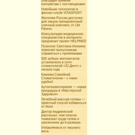
благодаря прямым
контрактам с поставщиками
Новейшие технологии в
фитнес-клубе VITASPORT
Жителям России доступен
для заказа тренировочный
уличный комплекс от Life
Fitness
Консультации медицинских
специалистов в интернете
предлагает проект HELPMED
Психолог Светлана Ионкина
помогает выпускникам
справиться с проблемами
500 зубных имплантатов
установлено в сети
стоматологий «32 Дент» с
начала года
Клиника Семейной
Стоматологии – с нами
удобно!
Аутоплазмотерапия — новая
процедура в «Мастерской
Здоровья»
Лечебный массаж головы —
приятный способ избавиться
от боли
Доктор Андриевский
рассказал, чем опасна
«накачка» груди гелем и
увеличение до 6 размера
Избавляемся от лишнего
веса