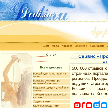
Дом
Мода
Красота
Здоровье
Кулинария
Статьи
Сервис «Про
аг
Все о здоровье
500 000 отзывов 
страницах портала
Бросай курить, вставай на
лыжи
регионов. Преодо
Большие секреты про
ведущих агрегат
маленький животик
Бедра и ягодицы - узнай всю
России с посещ
правду
пользователей еж
Забудем навсегда про боли
в спине
Худеем к лету
Красивая грудь - это