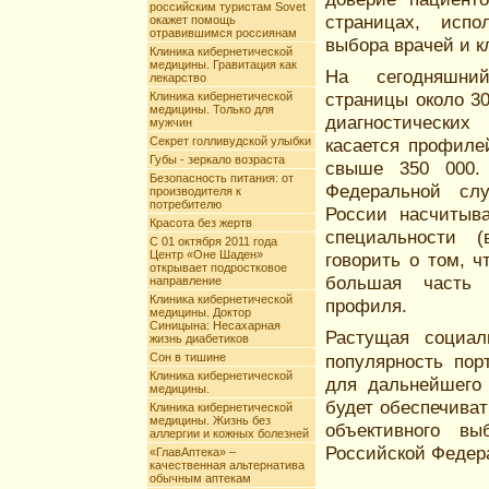
российским туристам Sovet
страницах, исп
окажет помощь
отравившимся россиянам
выбора врачей и к
Клиника кибернетической
медицины. Гравитация как
На сегодняшн
лекарство
страницы около 3
Клиника кибернетической
медицины. Только для
диагностических
мужчин
Секрет голливудской улыбки
касается профиле
Губы - зеркало возраста
свыше 350 000.
Безопасность питания: от
Федеральной слу
производителя к
потребителю
России насчитыв
Красота без жертв
специальности 
С 01 октября 2011 года
Центр «Оне Шаден»
говорить о том, ч
открывает подростковое
большая часть 
направление
Клиника кибернетической
профиля.
медицины. Доктор
Синицына: Несахарная
Растущая социал
жизнь диабетиков
Сон в тишине
популярность по
Клиника кибернетической
для дальнейшего
медицины.
будет обеспечива
Клиника кибернетической
медицины. Жизнь без
объективного в
аллергии и кожных болезней
Российской Федер
«ГлавАптека» –
качественная альтернатива
обычным аптекам